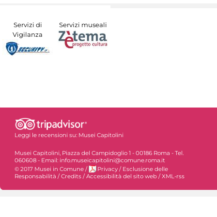
Servizi di
Servizi museali
Vigilanza
Leggi le recensioni su:
Musei Capitolini
Musei Capitolini, Piazza del Campidoglio 1 - 00186 Roma - Tel.
060608 - Email: info.museicapitolini@comune.roma.it
© 2017 Musei in Comune
/
Privacy
/
Esclusione delle
Responsabilità
/
Credits
/
Accessibilità del sito web
/
XML-rss