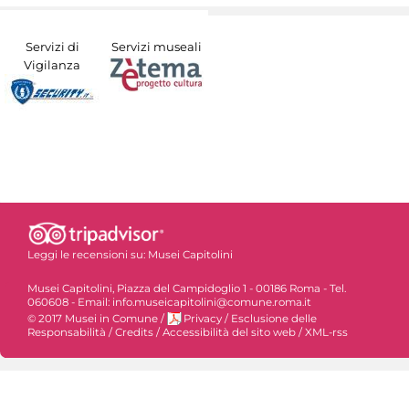
Servizi di
Servizi museali
Vigilanza
Leggi le recensioni su:
Musei Capitolini
Musei Capitolini, Piazza del Campidoglio 1 - 00186 Roma - Tel.
060608 - Email: info.museicapitolini@comune.roma.it
© 2017 Musei in Comune
/
Privacy
/
Esclusione delle
Responsabilità
/
Credits
/
Accessibilità del sito web
/
XML-rss