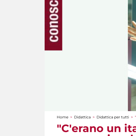
Home
>
Didattica
>
Didattica per tutti
>
Tu sei qui
"C'erano un it