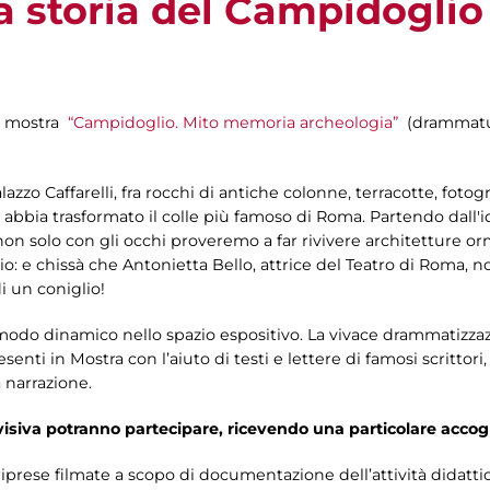
a storia del Campidoglio
la mostra
“Campidoglio. Mito memoria archeologia”
(drammaturg
alazzo Caffarelli, fra rocchi di antiche colonne, terracotte, foto
abbia trasformato il colle più famoso di Roma. Partendo dall'i
e non solo con gli occhi proveremo a far rivivere architetture or
: e chissà che Antonietta Bello, attrice del Teatro di Roma, no
i un coniglio!
 modo dinamico nello spazio espositivo. La vivace drammatizzazi
senti in Mostra con l’aiuto di testi e lettere di famosi scrittor
a narrazione.
e visiva potranno partecipare, ricevendo una particolare accog
prese filmate a scopo di documentazione dell’attività didattica