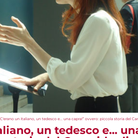
"C'erano un italiano, un tedesco e... una capra!” ovvero: piccola storia del 
aliano, un tedesco e... un