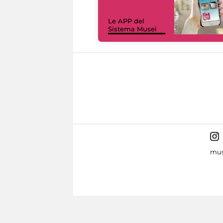
Le APP del
Sistema Musei
mus