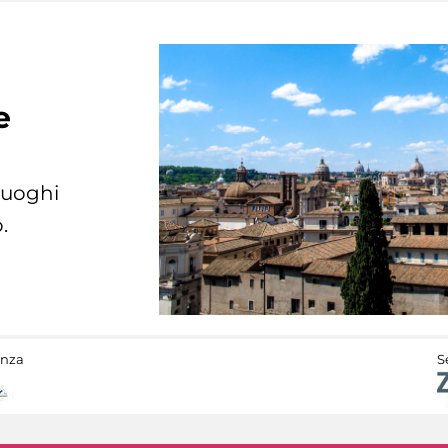
e
 luoghi
.
anza
S