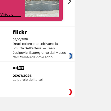
Google Arts &
 Virtuale
Culture
03/10/2018
Beati coloro che coltivano la
voluttà dell'attesa. — Jean
Josipovici Buongiorno dal Museo
dell'#AraPacis dove sono
03/07/2026
Le parole dell'arte!