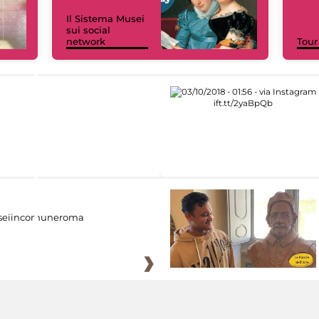
Il Sistema Musei
sui social
network
Tour
eiincomuneroma