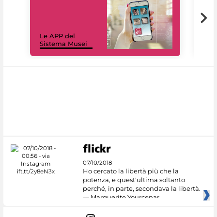
Il 
Le APP del
Mus
Sistema Musei
net
07/10/2018
Ho cercato la libertà più che la
potenza, e quest'ultima soltanto
perché, in parte, secondava la libertà.
— Marguerite Yourcenar