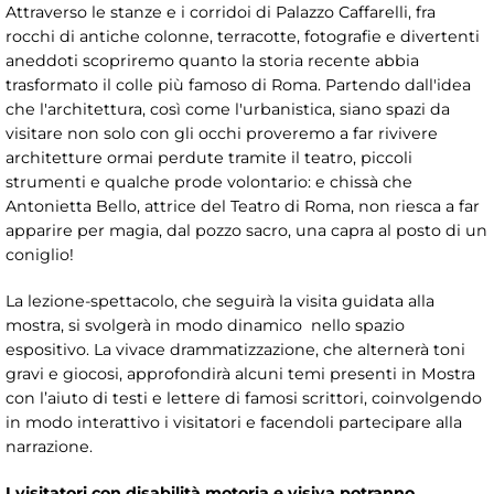
Attraverso le stanze e i corridoi di Palazzo Caffarelli, fra
rocchi di antiche colonne, terracotte, fotografie e divertenti
aneddoti scopriremo quanto la storia recente abbia
trasformato il colle più famoso di Roma. Partendo dall'idea
che l'architettura, così come l'urbanistica, siano spazi da
visitare non solo con gli occhi proveremo a far rivivere
architetture ormai perdute tramite il teatro, piccoli
strumenti e qualche prode volontario: e chissà che
Antonietta Bello, attrice del Teatro di Roma, non riesca a far
apparire per magia, dal pozzo sacro, una capra al posto di un
coniglio!
La lezione-spettacolo, che seguirà la visita guidata alla
mostra, si svolgerà in modo dinamico nello spazio
espositivo. La vivace drammatizzazione, che alternerà toni
gravi e giocosi, approfondirà alcuni temi presenti in Mostra
con l’aiuto di testi e lettere di famosi scrittori, coinvolgendo
in modo interattivo i visitatori e facendoli partecipare alla
narrazione.
I visitatori con disabilità motoria e visiva potranno