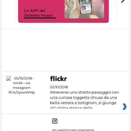
Il 
Le APP del
Mus
Sistema Musei
net
05/10/2018
Attraverso uno stretto passaggio con
una curiosa loggetta chiusa da una
bella vetrata a tortiglioni, si giunge
all'ultima stanza della
museiincomuneroma