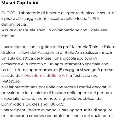
Musei Capitolini
FUOCO! “Laboratorio di fusione d'argento di piccole sculture
ispirate alle suggestioni raccolte nella Mostra "L'Età
dell'angoscia".
A cura di Manuela Traini in collaborazione con Edelweiss
Molina
I partecipanti, con la guida della prof Manuela Traini e l'aiuto
di alcuni allievi dell'Accademia di Belle Arti realizzeranno, in
un’aula didattica dei Musei, una piccola scultura in
occasione e in ricordo di un appuntamento speciale con
l'arte. L’ultimo appuntamento (5 maggio) si svolgerà presso
la sede dell’
Accademia di Belle Arti
a Testaccio (ex-
Mattatoio)
Nel laboratorio sarà possibile conoscere i motivi decorativi
prevalenti e le tecniche di fusione delle opere del periodo
imperiale romano meno noto al grande pubblico (da
Commodo a Diocleziano, 180-305);
I partecipanti inoltre avranno la rara opportunità di seguire
un laboratorio creativo per adulti, nel corso del quale poter