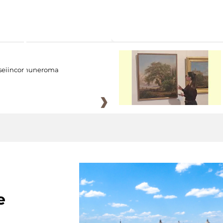
eiincomuneroma
e