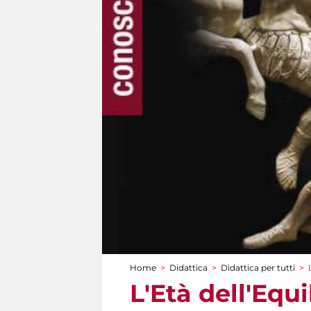
Home
>
Didattica
>
Didattica per tutti
>
Tu sei qui
L'Età dell'Equi