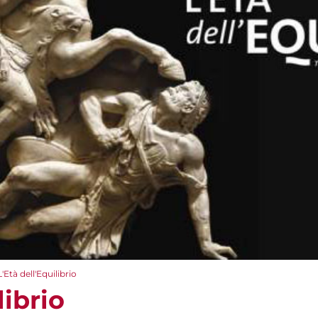
L'Età dell'Equilibrio
librio