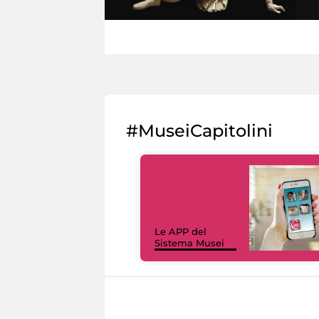
#MuseiCapitolini
Le APP del
Sistema Musei