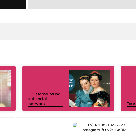
Il Sistema Musei
sui social
network
Tour