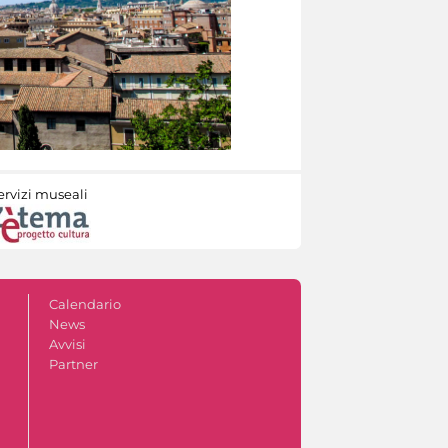
ervizi museali
Calendario
News
Avvisi
Partner