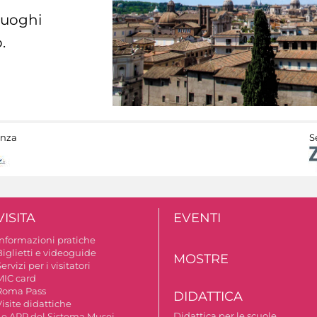
 luoghi
.
anza
S
VISITA
EVENTI
Informazioni pratiche
Biglietti e videoguide
MOSTRE
ervizi per i visitatori
MIC card
Roma Pass
DIDATTICA
isite didattiche
Didattica per le scuole
Le APP del Sistema Musei