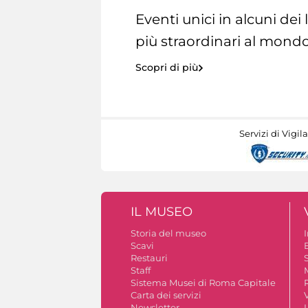
Eventi unici in alcuni dei
più straordinari al mondo
Scopri di più
Servizi di Vigil
IL MUSEO
Storia del museo
Scavi
Restauri
S
Staff
Sistema Musei di Roma Capitale
Carta dei servizi
V
Newsletter