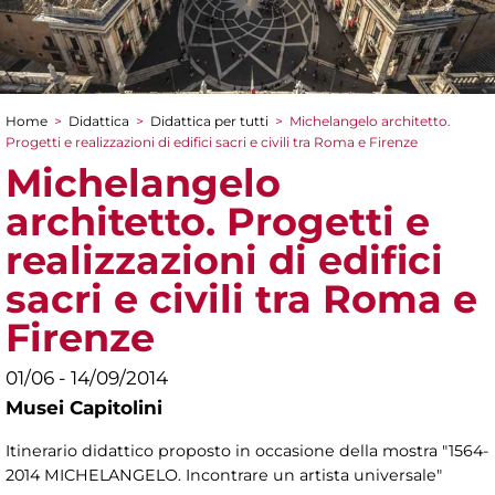
Home
>
Didattica
>
Didattica per tutti
>
Michelangelo architetto.
Tu sei qui
Progetti e realizzazioni di edifici sacri e civili tra Roma e Firenze
Michelangelo
architetto. Progetti e
realizzazioni di edifici
sacri e civili tra Roma e
Firenze
01/06 - 14/09/2014
Musei Capitolini
Itinerario didattico proposto in occasione della mostra "1564-
2014 MICHELANGELO. Incontrare un artista universale"