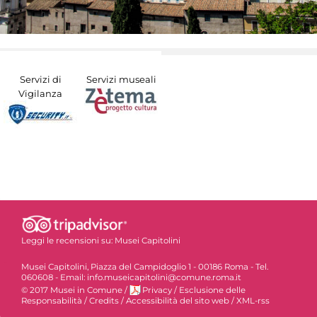
Servizi di
Servizi museali
Vigilanza
Leggi le recensioni su:
Musei Capitolini
Musei Capitolini, Piazza del Campidoglio 1 - 00186 Roma - Tel.
060608 - Email: info.museicapitolini@comune.roma.it
© 2017 Musei in Comune
/
Privacy
/
Esclusione delle
Responsabilità
/
Credits
/
Accessibilità del sito web
/
XML-rss