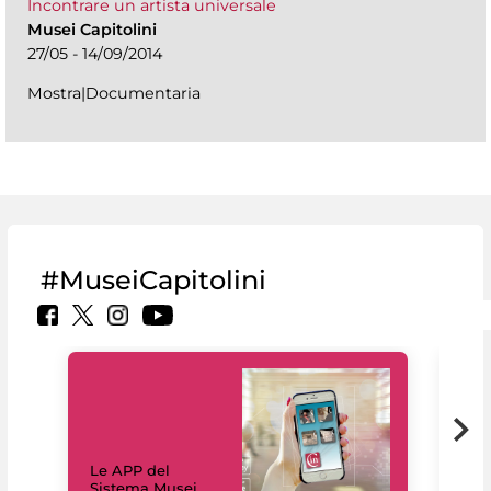
Incontrare un artista universale
Musei Capitolini
27/05 - 14/09/2014
Mostra|Documentaria
#MuseiCapitolini
Il 
Le APP del
Mus
Sistema Musei
net