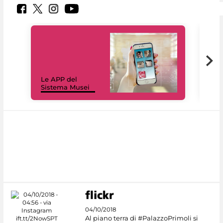
Il 
Le APP del
Mus
Sistema Musei
net
04/10/2018
Al piano terra di #PalazzoPrimoli si