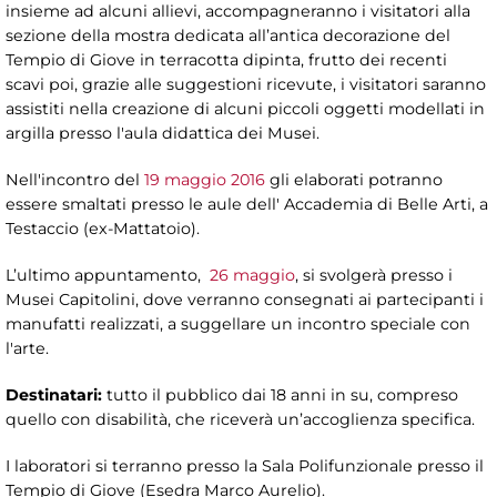
insieme ad alcuni allievi, accompagneranno i visitatori alla
sezione della mostra dedicata all’antica decorazione del
Tempio di Giove in terracotta dipinta, frutto dei recenti
scavi poi, grazie alle suggestioni ricevute, i visitatori saranno
assistiti nella creazione di alcuni piccoli oggetti modellati in
argilla presso l'aula didattica dei Musei.
Nell'incontro del
19 maggio 2016
gli elaborati potranno
essere smaltati presso le aule dell' Accademia di Belle Arti, a
Testaccio (ex-Mattatoio).
L’ultimo appuntamento,
26 maggio
, si svolgerà presso i
Musei Capitolini, dove verranno consegnati ai partecipanti i
manufatti realizzati, a suggellare un incontro speciale con
l'arte.
Destinatari:
tutto il
pubblico dai 18 anni in su, compreso
quello con disabilità, che riceverà un’accoglienza specifica.
I laboratori si terranno presso la Sala Polifunzionale presso il
Tempio di Giove (Esedra Marco Aurelio).