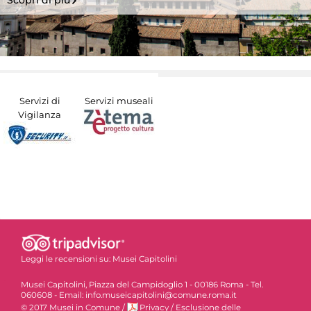
Scopri di più
Servizi di
Servizi museali
Vigilanza
Leggi le recensioni su:
Musei Capitolini
Musei Capitolini, Piazza del Campidoglio 1 - 00186 Roma - Tel.
060608 - Email: info.museicapitolini@comune.roma.it
© 2017 Musei in Comune
/
Privacy
/
Esclusione delle