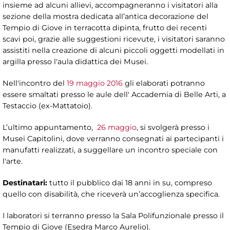
insieme ad alcuni allievi, accompagneranno i visitatori alla
sezione della mostra dedicata all’antica decorazione del
Tempio di Giove in terracotta dipinta, frutto dei recenti
scavi poi, grazie alle suggestioni ricevute, i visitatori saranno
assistiti nella creazione di alcuni piccoli oggetti modellati in
argilla presso l'aula didattica dei Musei.
Nell'incontro del
19 maggio 2016
gli elaborati potranno
essere smaltati presso le aule dell' Accademia di Belle Arti, a
Testaccio (ex-Mattatoio).
L’ultimo appuntamento,
26 maggio
, si svolgerà presso i
Musei Capitolini, dove verranno consegnati ai partecipanti i
manufatti realizzati, a suggellare un incontro speciale con
l'arte.
Destinatari:
tutto il
pubblico dai 18 anni in su, compreso
quello con disabilità, che riceverà un’accoglienza specifica.
I laboratori si terranno presso la Sala Polifunzionale presso il
Tempio di Giove (Esedra Marco Aurelio).