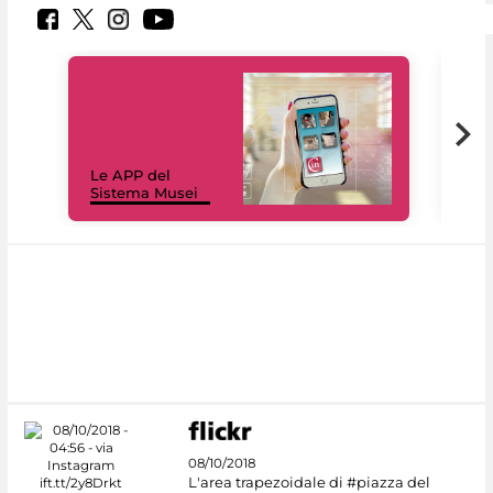
Il 
Le APP del
Mus
Sistema Musei
net
08/10/2018
L'area trapezoidale di #piazza del