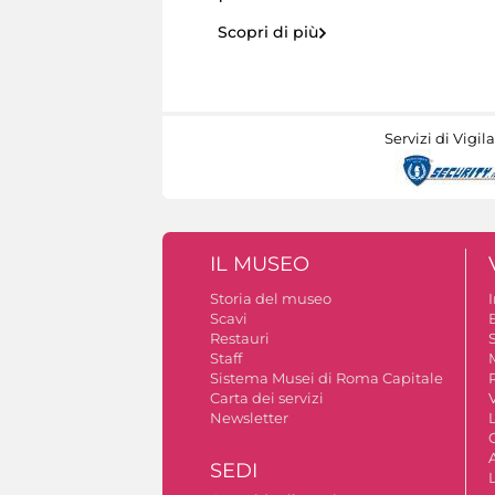
Scopri di più
Servizi di Vigil
IL MUSEO
Storia del museo
Scavi
Restauri
S
Staff
Sistema Musei di Roma Capitale
Carta dei servizi
V
Newsletter
A
SEDI