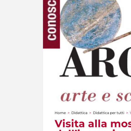
Home
>
Didattica
>
Didattica per tutti
>
Tu sei qui
Visita alla mo