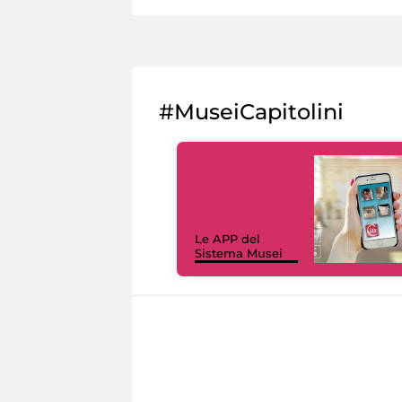
#MuseiCapitolini
Le APP del
Sistema Musei