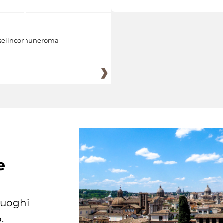
eiincomuneroma
e
 luoghi
.