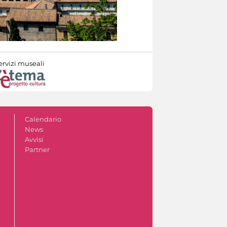
ervizi museali
Calendario
News
Avvisi
Partner