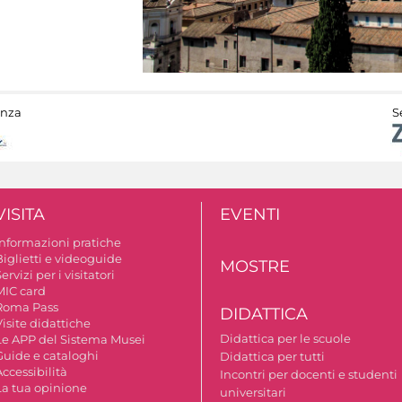
anza
S
VISITA
EVENTI
Informazioni pratiche
Biglietti e videoguide
MOSTRE
ervizi per i visitatori
MIC card
Roma Pass
DIDATTICA
isite didattiche
Didattica per le scuole
Le APP del Sistema Musei
Guide e cataloghi
Didattica per tutti
ccessibilità
Incontri per docenti e studenti
La tua opinione
universitari