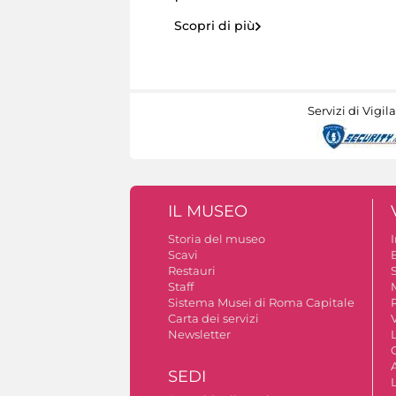
Scopri di più
Servizi di Vigil
IL MUSEO
Storia del museo
Scavi
Restauri
S
Staff
Sistema Musei di Roma Capitale
Carta dei servizi
V
Newsletter
A
SEDI