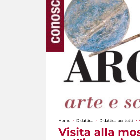
Home
>
Didattica
>
Didattica per tutti
>
Tu sei qui
Visita alla mo