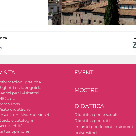
anza
S
VISITA
EVENTI
Informazioni pratiche
Biglietti e videoguide
MOSTRE
ervizi per i visitatori
MIC card
Roma Pass
DIDATTICA
isite didattiche
Didattica per le scuole
Le APP del Sistema Musei
Guide e cataloghi
Didattica per tutti
ccessibilità
Incontri per docenti e studenti
La tua opinione
universitari