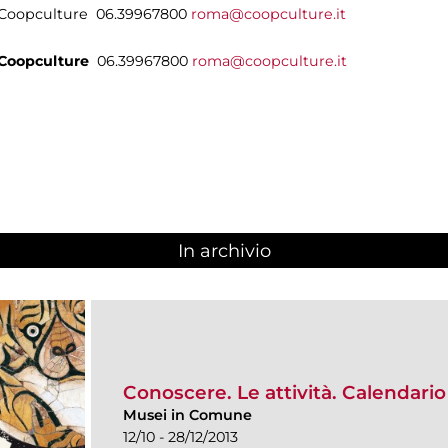
i Coopculture 06.39967800
roma@coopculture.it
Coopculture
06.39967800
roma@coopculture.it
In archivio
Conoscere. Le attività. Calendari
Musei in Comune
12/10 - 28/12/2013