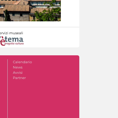
ervizi museali
Calendario
News
Avvisi
Partner