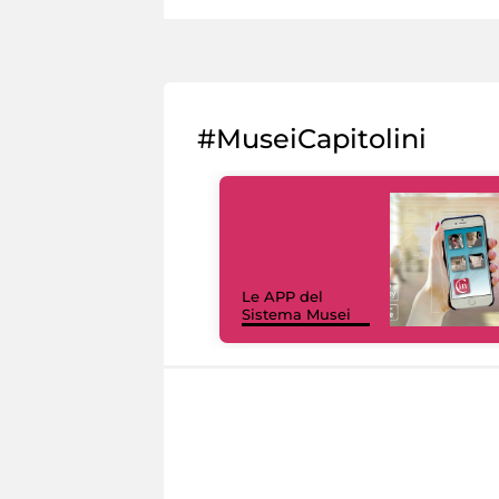
#MuseiCapitolini
Le APP del
Sistema Musei