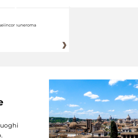
eiincomuneroma
e
 luoghi
.