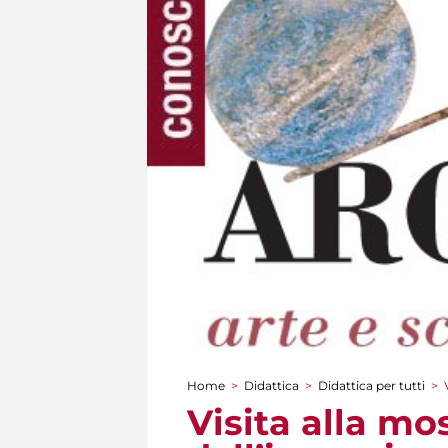
Home
>
Didattica
>
Didattica per tutti
>
Tu sei qui
Visita alla mo