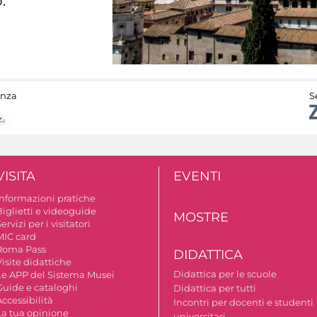
.
anza
S
VISITA
EVENTI
Informazioni pratiche
Biglietti e videoguide
MOSTRE
ervizi per i visitatori
MIC card
Roma Pass
DIDATTICA
isite didattiche
Didattica per le scuole
Le APP del Sistema Musei
Guide e cataloghi
Didattica per tutti
ccessibilità
Incontri per docenti e studenti
La tua opinione
universitari