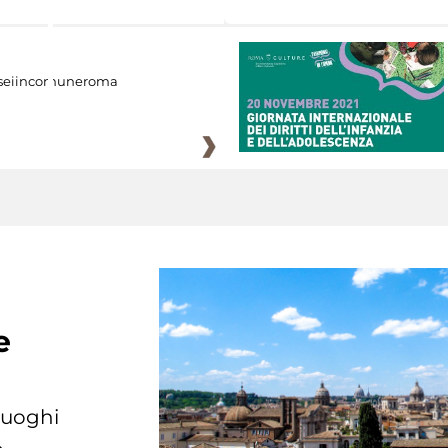
eiincomuneroma
e
 luoghi