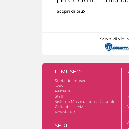
più straordinari al mondo
Scopri di più
Servizi di Vigil
IL MUSEO
Storia del museo
Scavi
Restauri
S
Staff
Sistema Musei di Roma Capitale
Carta dei servizi
V
Newsletter
A
SEDI