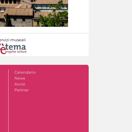
ervizi museali
Calendario
News
Avvisi
Partner