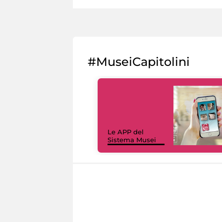
#MuseiCapitolini
Le APP del
Sistema Musei