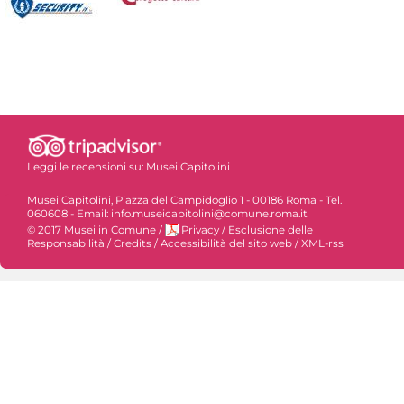
Leggi le recensioni su:
Musei Capitolini
Musei Capitolini, Piazza del Campidoglio 1 - 00186 Roma - Tel.
060608 - Email: info.museicapitolini@comune.roma.it
© 2017 Musei in Comune
/
Privacy
/
Esclusione delle
Responsabilità
/
Credits
/
Accessibilità del sito web
/
XML-rss