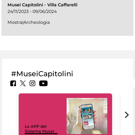
Musei Capitolini
-
Villa Caffarelli
24/11/2023 - 09/06/2024
Mostra|Archeologia
#MuseiCapitolini
Il 
Le APP del
Mus
Sistema Musei
net