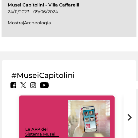
Musei Capitolini
-
Villa Caffarelli
24/11/2023 - 09/06/2024
Mostra|Archeologia
#MuseiCapitolini
Il 
Le APP del
Mus
Sistema Musei
net