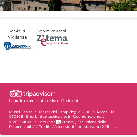
Servizi di
Servizi museali
Vigilanza
Leggi le recensioni su:
Musei Capitolini
Musei Capitolini, Piazza del Campidoglio 1 - 00186 Roma - Tel.
060608 - Email: info.museicapitolini@comune.roma.it
© 2017 Musei in Comune
/
Privacy
/
Esclusione delle
Responsabilità
/
Credits
/
Accessibilità del sito web
/
XML-rss