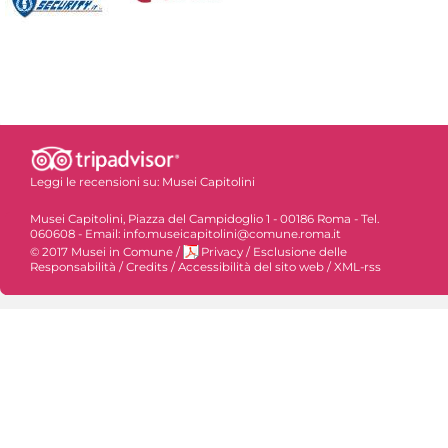
Leggi le recensioni su:
Musei Capitolini
Musei Capitolini, Piazza del Campidoglio 1 - 00186 Roma - Tel.
060608 - Email: info.museicapitolini@comune.roma.it
© 2017 Musei in Comune
/
Privacy
/
Esclusione delle
Responsabilità
/
Credits
/
Accessibilità del sito web
/
XML-rss