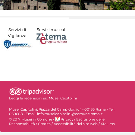
Servizi di
Servizi museali
Vigilanza
Leggi le recensioni su:
Musei Capitolini
Musei Capitolini, Piazza del Campidoglio 1 - 00186 Roma - Tel.
060608 - Email: info.museicapitolini@comune.roma.it
© 2017 Musei in Comune
/
Privacy
/
Esclusione delle
Responsabilità
/
Credits
/
Accessibilità del sito web
/
XML-rss