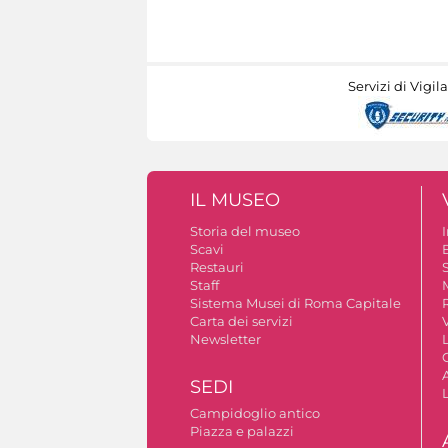
Servizi di Vigil
IL MUSEO
Storia del museo
Scavi
Restauri
S
Staff
Sistema Musei di Roma Capitale
Carta dei servizi
V
Newsletter
A
SEDI
Campidoglio antico
Piazza e palazzi