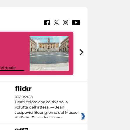
Google Arts &
 Virtuale
Culture
03/10/2018
Beati coloro che coltivano la
voluttà dell'attesa. — Jean
Josipovici Buongiorno dal Museo
dell'#AraPacis dove sono