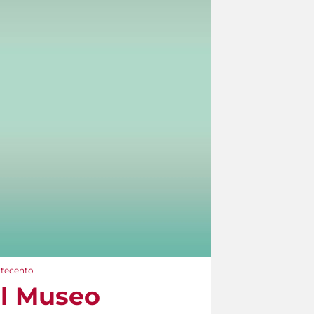
ttecento
il Museo