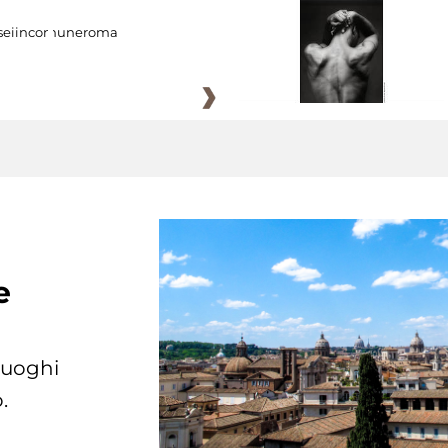
eiincomuneroma
e
 luoghi
.