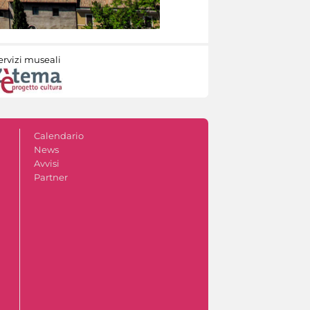
ervizi museali
Calendario
News
Avvisi
Partner