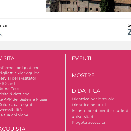
anza
S
VISITA
EVENTI
Informazioni pratiche
Biglietti e videoguide
MOSTRE
ervizi per i visitatori
MIC card
Roma Pass
DIDATTICA
isite didattiche
Didattica per le scuole
Le APP del Sistema Musei
Guide e cataloghi
Didattica per tutti
ccessibilità
Incontri per docenti e studenti
La tua opinione
universitari
Progetti accessibili
ACQUISTA