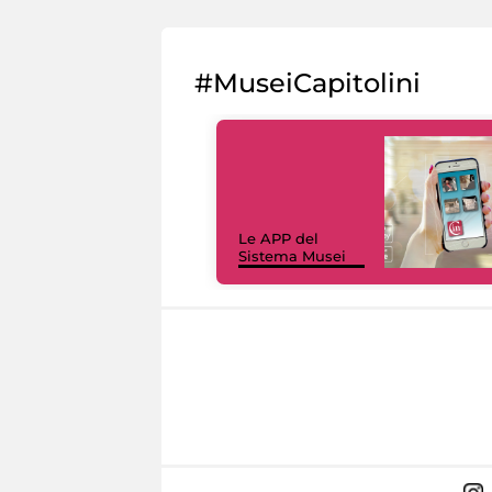
#MuseiCapitolini
Le APP del
Sistema Musei