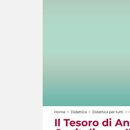
Home
>
Didattica
>
Didattica per tutti
>
Tu sei qui
Il Tesoro di A