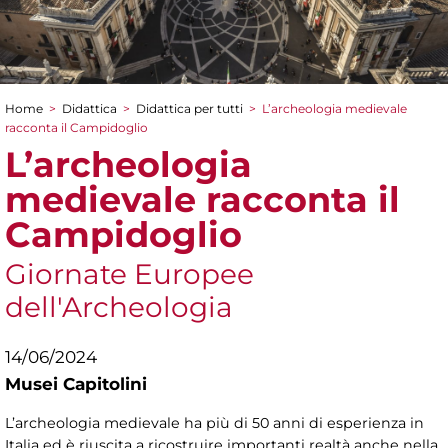
Home
>
Didattica
>
Didattica per tutti
>
L’archeologia medievale
Tu sei qui
racconta il Campidoglio
L’archeologia
medievale racconta il
Campidoglio
Giornate Europee
dell'Archeologia
14/06/2024
Musei Capitolini
L’archeologia medievale ha più di 50 anni di esperienza in
Italia ed è riuscita a ricostruire importanti realtà anche nella