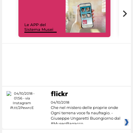
Il 
Le APP del
Mus
Sistema Musei
net
04/10/2018
Che nel mistero delle proprie onde
Ogni terrena voce fa naufragio. -
Giuseppe Ungaretti Buongiorno dal
#MuseoBarracco