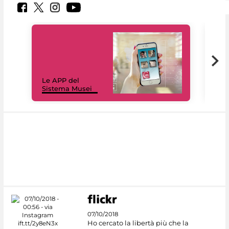
Il 
Le APP del
Mus
Sistema Musei
net
07/10/2018
Ho cercato la libertà più che la