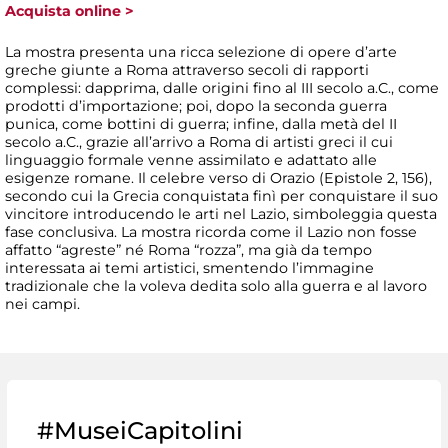
Acquista online >
La mostra presenta una ricca selezione di opere d’arte
greche giunte a Roma attraverso secoli di rapporti
complessi: dapprima, dalle origini fino al III secolo a.C., come
prodotti d’importazione; poi, dopo la seconda guerra
punica, come bottini di guerra; infine, dalla metà del II
secolo a.C., grazie all’arrivo a Roma di artisti greci il cui
linguaggio formale venne assimilato e adattato alle
esigenze romane. Il celebre verso di Orazio (Epistole 2, 156),
secondo cui la Grecia conquistata finì per conquistare il suo
vincitore introducendo le arti nel Lazio, simboleggia questa
fase conclusiva. La mostra ricorda come il Lazio non fosse
affatto “agreste” né Roma “rozza”, ma già da tempo
interessata ai temi artistici, smentendo l’immagine
tradizionale che la voleva dedita solo alla guerra e al lavoro
nei campi.
#MuseiCapitolini