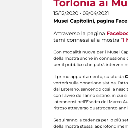
Torlonia ai Mu
15/12/2020 - 09/04/2021
Musei Capitolini,
pagina Fac
Attraverso la pagina
Facebo
temi connessi alla mostra “
I
Con modalità nuove per i Musei Capitol
della mostra anche in connessione co
per il pubblico che potrà interveni
Il primo appuntamento, curato da
C
verterà sulla donazione sistina, l’at
dal Laterano, sancendo così la nasci
con l’avvio dell’anno sistino, in cui
lateranensi nell'Esedra del Marco Aur
ritroso attraverso quattrocento anni 
Seguiranno, a cadenza per lo più set
della mostra stessa: approfondimenti