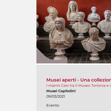
Musei aperti - Una collezi
I marmi Cesi tra il Museo Torlonia e 
Musei Capitolini
09/03/2021
Evento