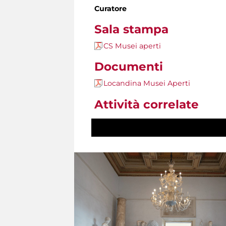
Curatore
Sala stampa
CS Musei aperti
Documenti
Locandina Musei Aperti
Attività correlate