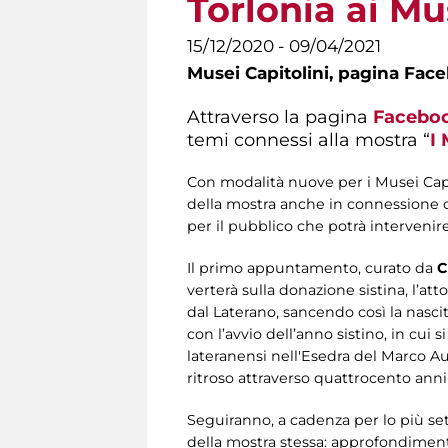
Torlonia ai Mu
15/12/2020 - 09/04/2021
Musei Capitolini,
pagina Fac
Attraverso la pagina
Facebo
temi connessi alla mostra “
I
Con modalità nuove per i Musei Capitol
della mostra anche in connessione co
per il pubblico che potrà interveni
Il primo appuntamento, curato da
C
verterà sulla donazione sistina, l’at
dal Laterano, sancendo così la nasci
con l’avvio dell’anno sistino, in cui
lateranensi nell'Esedra del Marco Aur
ritroso attraverso quattrocento anni 
Seguiranno, a cadenza per lo più set
della mostra stessa: approfondimenti