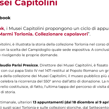
sei Capitolini
ebook
ok
, i Musei Capitolini propongono un ciclo di appu
 Marmi Torlonia. Collezionare capolavori
”.
ini, è illustrata la storia della collezione Torlonia nel corso de
n la scelta del Campidoglio quale sede espositiva. A conclusio
re rivolgendo le proprie domande.
laudio Parisi Presicce
, Direttore dei Musei Capitolini, è fissato
to con cui papa Sisto IV nel 1471 restituì al Popolo Romano un 
ta della collezione dei Musei Capitolini, il museo pubblico più
 si celebra la ricorrenza del 550° anno dall’atto di donazione. L
elio costituisce, di fatto, l'ultima tappa del percorso di visita
di storia.
timanale, ulteriori
13 appuntamenti (dal 18 dicembre al 9 apri
 sugli scavi Torlonia e sulle collezioni storiche, dal Settecen