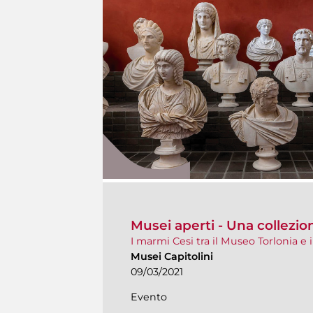
Musei aperti - Una collezi
I marmi Cesi tra il Museo Torlonia e 
Musei Capitolini
09/03/2021
Evento