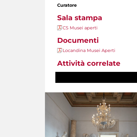
Curatore
Sala stampa
CS Musei aperti
Documenti
Locandina Musei Aperti
Attività correlate