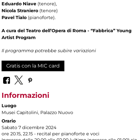
Eduardo Niave
(tenore),
Nicola Straniero
(tenore)
Pavel Tialo
(pianoforte).
A cura del Teatro dell’Opera di Roma - “Fabbrica” Young
Artist Program
Il programma potrebbe subire variazioni
Gratis con la MIC card
Informazioni
Luogo
Musei Capitolini
, Palazzo Nuovo
Orario
Sabato 7 dicembre 2024
ore 20.15, 22.15 - recital per pianoforte e voci
Ingresso dalle 20.00 alle 02.00 (ultimo ingresso alle 01.00) sia