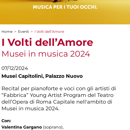
Home
>
Eventi
>
I Volti dell’Amore
Tu sei qui
I Volti dell’Amore
Musei in musica 2024
07/12/2024
Musei Capitolini,
Palazzo Nuovo
Recital per pianoforte e voci con gli artisti di
“Fabbrica” Young Artist Program del Teatro
dell’Opera di Roma Capitale nell'ambito di
Musei in musica 2024.
Con:
Valentina Gargano
(soprano),