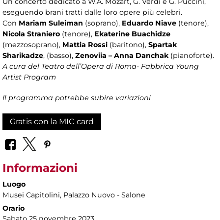
Un concerto dedicato a W.A. Mozart, G. Verdi e G. Puccini,
eseguendo brani tratti dalle loro opere più celebri.
Con
Mariam Suleiman
(soprano),
Eduardo Niave
(tenore),
Nicola Straniero
(tenore),
Ekaterine Buachidze
(mezzosoprano),
Mattia Rossi
(baritono),
Spartak
Sharikadze
, (basso),
Zenoviia – Anna Danchak
(pianoforte).
A cura del Teatro dell’Opera di Roma- Fabbrica Young
Artist Program
Il programma potrebbe subire variazioni
Gratis con la MIC card
Informazioni
Luogo
Musei Capitolini
, Palazzo Nuovo - Salone
Orario
Sabato 25 novembre 2023