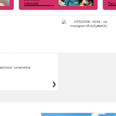
network
Tour
eiincomuneroma