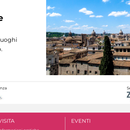
e
 luoghi
.
anza
S
VISITA
EVENTI