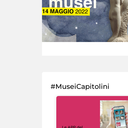
#MuseiCapitolini
Le APP del