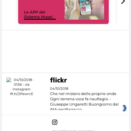
Il 
Le APP del
Mus
Sistema Musei
net
04/10/2018
Che nel mistero delle proprie onde
Ogni terrena voce fa naufragio. -
Giuseppe Ungaretti Buongiorno dal
#MuseoBarracco