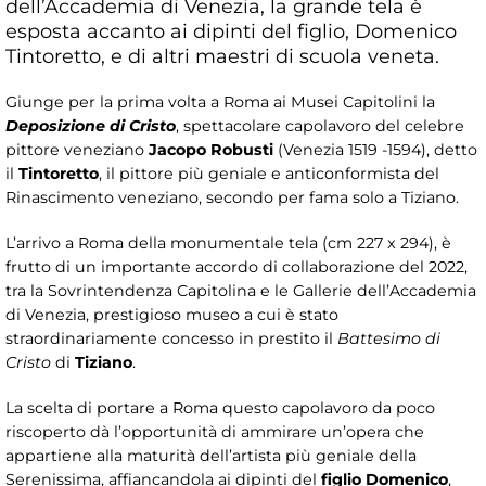
dell’Accademia di Venezia, la grande tela è
esposta accanto ai dipinti del figlio, Domenico
Tintoretto, e di altri maestri di scuola veneta.
Giunge per la prima volta a Roma ai Musei Capitolini la
Deposizione di Cristo
, spettacolare capolavoro del celebre
pittore veneziano
Jacopo Robusti
(Venezia 1519 -1594), detto
il
Tintoretto
, il pittore più geniale e anticonformista del
Rinascimento veneziano, secondo per fama solo a Tiziano.
L’arrivo a Roma della monumentale tela (cm 227 x 294), è
frutto di un importante accordo di collaborazione del 2022,
tra la Sovrintendenza Capitolina e le Gallerie dell’Accademia
di Venezia, prestigioso museo a cui è stato
straordinariamente concesso in prestito il
Battesimo di
Cristo
di
Tiziano
.
La scelta di portare a Roma questo capolavoro da poco
riscoperto dà l’opportunità di ammirare un’opera che
appartiene alla maturità dell’artista più geniale della
Serenissima, affiancandola ai dipinti del
figlio Domenico
,