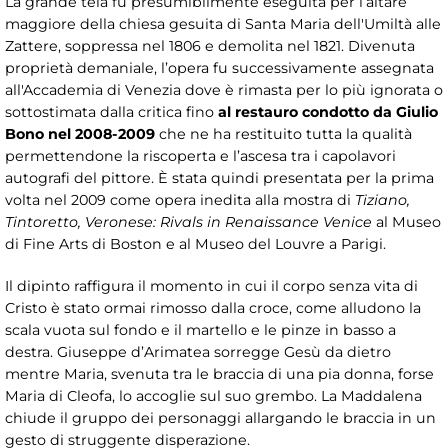
La grande tela fu presumibilmente eseguita per l’altare
maggiore della chiesa gesuita di Santa Maria dell'Umiltà alle
Zattere, soppressa nel 1806 e demolita nel 1821. Divenuta
proprietà demaniale, l’opera fu successivamente assegnata
all'Accademia di Venezia dove è rimasta per lo più ignorata o
sottostimata dalla critica fino
al restauro condotto da Giulio
Bono nel 2008-2009
che ne ha restituito tutta la qualità
permettendone la riscoperta e l’ascesa tra i capolavori
autografi del pittore. È stata quindi presentata per la prima
volta nel 2009 come opera inedita alla mostra di
Tiziano,
Tintoretto, Veronese: Rivals in Renaissance Venice
al Museo
di Fine Arts di Boston e al Museo del Louvre a Parigi.
Il dipinto raffigura il momento in cui il corpo senza vita di
Cristo è stato ormai rimosso dalla croce, come alludono la
scala vuota sul fondo e il martello e le pinze in basso a
destra. Giuseppe d’Arimatea sorregge Gesù da dietro
mentre Maria, svenuta tra le braccia di una pia donna, forse
Maria di Cleofa, lo accoglie sul suo grembo. La Maddalena
chiude il gruppo dei personaggi allargando le braccia in un
gesto di struggente disperazione.