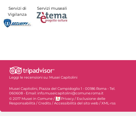
Servizi di
Servizi museali
Vigilanza
Leggi le recensioni su:
Musei Capitolini
Musei Capitolini, Piazza del Campidoglio 1 - 00186 Roma - Tel.
060608 - Email: info.museicapitolini@comune.roma.it
© 2017 Musei in Comune
/
Privacy
/
Esclusione delle
Responsabilità
/
Credits
/
Accessibilità del sito web
/
XML-rss