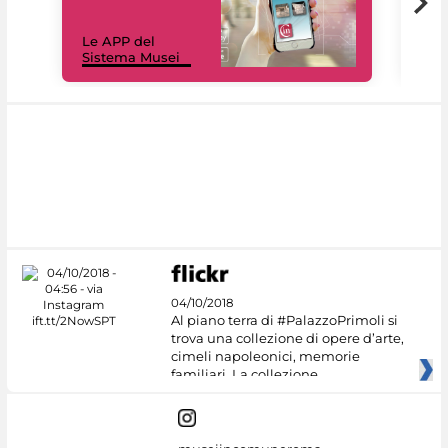
Il 
Le APP del
Mus
Sistema Musei
net
04/10/2018
Al piano terra di #PalazzoPrimoli si
trova una collezione di opere d’arte,
cimeli napoleonici, memorie
familiari. La collezione