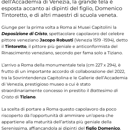
dell’Accademia di Venezia, la grande tela è
esposta accanto ai dipinti del figlio, Domenico
Tintoretto, e di altri maestri di scuola veneta.
Giunge per la prima volta a Roma ai Musei Capitolini la
Deposizione di Cristo
, spettacolare capolavoro del celebre
pittore veneziano
Jacopo Robusti
(Venezia 1519 -1594), detto
il
Tintoretto
, il pittore più geniale e anticonformista del
Rinascimento veneziano, secondo per fama solo a Tiziano.
L’arrivo a Roma della monumentale tela (cm 227 x 294), è
frutto di un importante accordo di collaborazione del 2022,
tra la Sovrintendenza Capitolina e le Gallerie dell’Accademia
di Venezia, prestigioso museo a cui è stato
straordinariamente concesso in prestito il
Battesimo di
Cristo
di
Tiziano
.
La scelta di portare a Roma questo capolavoro da poco
riscoperto dà l’opportunità di ammirare un’opera che
appartiene alla maturità dell’artista più geniale della
Serenissima, affiancandola ai dipinti del
figlio Domenico
,