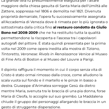
La grande tela fu presumibilmente eseguita per l’altare
maggiore della chiesa gesuita di Santa Maria dell'Umiltà alle
Zattere, soppressa nel 1806 e demolita nel 1821. Divenuta
proprietà demaniale, l’opera fu successivamente assegnata
all'Accademia di Venezia dove è rimasta per lo più ignorata o
sottostimata dalla critica fino
al restauro condotto da Giulio
Bono nel 2008-2009
che ne ha restituito tutta la qualità
permettendone la riscoperta e l’ascesa tra i capolavori
autografi del pittore. È stata quindi presentata per la prima
volta nel 2009 come opera inedita alla mostra di
Tiziano,
Tintoretto, Veronese: Rivals in Renaissance Venice
al Museo
di Fine Arts di Boston e al Museo del Louvre a Parigi.
Il dipinto raffigura il momento in cui il corpo senza vita di
Cristo è stato ormai rimosso dalla croce, come alludono la
scala vuota sul fondo e il martello e le pinze in basso a
destra. Giuseppe d’Arimatea sorregge Gesù da dietro
mentre Maria, svenuta tra le braccia di una pia donna, forse
Maria di Cleofa, lo accoglie sul suo grembo. La Maddalena
chiude il gruppo dei personaggi allargando le braccia in un
gesto di struggente disperazione.