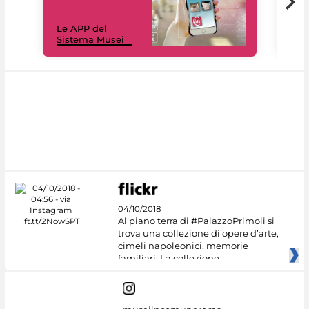
Il 
Le APP del
Mus
Sistema Musei
net
04/10/2018
Al piano terra di #PalazzoPrimoli si
trova una collezione di opere d’arte,
cimeli napoleonici, memorie
familiari. La collezione