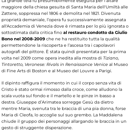
La grande tela fu presumibilmente eseguita per l’altare
maggiore della chiesa gesuita di Santa Maria dell'Umiltà alle
Zattere, soppressa nel 1806 e demolita nel 1821. Divenuta
proprietà demaniale, l’opera fu successivamente assegnata
all'Accademia di Venezia dove è rimasta per lo più ignorata o
sottostimata dalla critica fino
al restauro condotto da Giulio
Bono nel 2008-2009
che ne ha restituito tutta la qualità
permettendone la riscoperta e l’ascesa tra i capolavori
autografi del pittore. È stata quindi presentata per la prima
volta nel 2009 come opera inedita alla mostra di
Tiziano,
Tintoretto, Veronese: Rivals in Renaissance Venice
al Museo
di Fine Arts di Boston e al Museo del Louvre a Parigi.
Il dipinto raffigura il momento in cui il corpo senza vita di
Cristo è stato ormai rimosso dalla croce, come alludono la
scala vuota sul fondo e il martello e le pinze in basso a
destra. Giuseppe d’Arimatea sorregge Gesù da dietro
mentre Maria, svenuta tra le braccia di una pia donna, forse
Maria di Cleofa, lo accoglie sul suo grembo. La Maddalena
chiude il gruppo dei personaggi allargando le braccia in un
gesto di struggente disperazione.