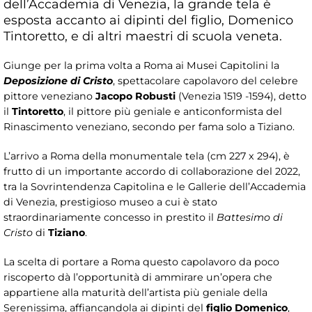
dell’Accademia di Venezia, la grande tela è
esposta accanto ai dipinti del figlio, Domenico
Tintoretto, e di altri maestri di scuola veneta.
Giunge per la prima volta a Roma ai Musei Capitolini la
Deposizione di Cristo
, spettacolare capolavoro del celebre
pittore veneziano
Jacopo Robusti
(Venezia 1519 -1594), detto
il
Tintoretto
, il pittore più geniale e anticonformista del
Rinascimento veneziano, secondo per fama solo a Tiziano.
L’arrivo a Roma della monumentale tela (cm 227 x 294), è
frutto di un importante accordo di collaborazione del 2022,
tra la Sovrintendenza Capitolina e le Gallerie dell’Accademia
di Venezia, prestigioso museo a cui è stato
straordinariamente concesso in prestito il
Battesimo di
Cristo
di
Tiziano
.
La scelta di portare a Roma questo capolavoro da poco
riscoperto dà l’opportunità di ammirare un’opera che
appartiene alla maturità dell’artista più geniale della
Serenissima, affiancandola ai dipinti del
figlio Domenico
,