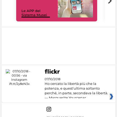
Il 
Le APP del
Mus
Sistema Musei
net
07/10/2018
Ho cercato la libertà più che la
potenza, e quest'ultima soltanto
perché, in parte, secondava la libertà.
— Marguerite Yourcenar