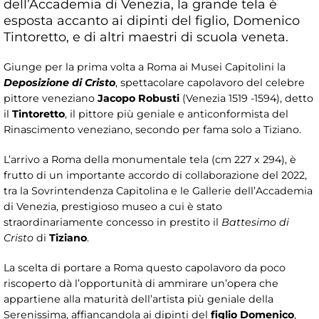
dell’Accademia di Venezia, la grande tela è
esposta accanto ai dipinti del figlio, Domenico
Tintoretto, e di altri maestri di scuola veneta.
Giunge per la prima volta a Roma ai Musei Capitolini la
Deposizione di Cristo
, spettacolare capolavoro del celebre
pittore veneziano
Jacopo Robusti
(Venezia 1519 -1594), detto
il
Tintoretto
, il pittore più geniale e anticonformista del
Rinascimento veneziano, secondo per fama solo a Tiziano.
L’arrivo a Roma della monumentale tela (cm 227 x 294), è
frutto di un importante accordo di collaborazione del 2022,
tra la Sovrintendenza Capitolina e le Gallerie dell’Accademia
di Venezia, prestigioso museo a cui è stato
straordinariamente concesso in prestito il
Battesimo di
Cristo
di
Tiziano
.
La scelta di portare a Roma questo capolavoro da poco
riscoperto dà l’opportunità di ammirare un’opera che
appartiene alla maturità dell’artista più geniale della
Serenissima, affiancandola ai dipinti del
figlio Domenico
,