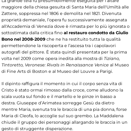
La grande tela fu presumibilmente eseguita per l’altare
maggiore della chiesa gesuita di Santa Maria dell'Umiltà alle
Zattere, soppressa nel 1806 e demolita nel 1821. Divenuta
proprietà demaniale, l’opera fu successivamente assegnata
all'Accademia di Venezia dove è rimasta per lo più ignorata o
sottostimata dalla critica fino
al restauro condotto da Giulio
Bono nel 2008-2009
che ne ha restituito tutta la qualità
permettendone la riscoperta e l’ascesa tra i capolavori
autografi del pittore. È stata quindi presentata per la prima
volta nel 2009 come opera inedita alla mostra di
Tiziano,
Tintoretto, Veronese: Rivals in Renaissance Venice
al Museo
di Fine Arts di Boston e al Museo del Louvre a Parigi.
Il dipinto raffigura il momento in cui il corpo senza vita di
Cristo è stato ormai rimosso dalla croce, come alludono la
scala vuota sul fondo e il martello e le pinze in basso a
destra. Giuseppe d’Arimatea sorregge Gesù da dietro
mentre Maria, svenuta tra le braccia di una pia donna, forse
Maria di Cleofa, lo accoglie sul suo grembo. La Maddalena
chiude il gruppo dei personaggi allargando le braccia in un
gesto di struggente disperazione.