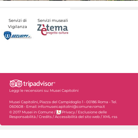
Servizi di
Servizi museali
Vigilanza
Leggi le recensioni su:
Musei Capitolini
Musei Capitolini, Piazza del Campidoglio 1 - 00186 Roma - Tel.
060608 - Email: info.museicapitolini@comune.roma.it
© 2017 Musei in Comune
/
Privacy
/
Esclusione delle
Responsabilità
/
Credits
/
Accessibilità del sito web
/
XML-rss