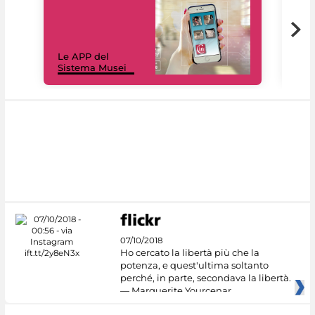
Il 
Le APP del
Mus
Sistema Musei
net
07/10/2018
Ho cercato la libertà più che la
potenza, e quest'ultima soltanto
perché, in parte, secondava la libertà.
— Marguerite Yourcenar