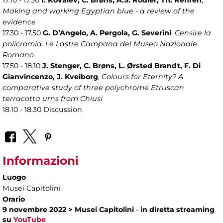
17.10 - 17.30
I. Kovalev, C. Brøns, A.S. Rodler, Th. Rehren
,
Making and working Egyptian blue - a review of the
evidence
17.30 - 17.50
G. D’Angelo, A. Pergola, G. Severini
,
Censire la
policromia. Le Lastre Campana del Museo Nazionale
Romano
17.50 - 18.10
J. Stenger, C. Brøns, L. Ørsted Brandt, F. Di
Gianvincenzo, J. Kveiborg
,
Colours for Eternity? A
comparative study of three polychrome Etruscan
terracotta urns from Chiusi
18.10 - 18.30 Discussion
Informazioni
Luogo
Musei Capitolini
Orario
9 novembre 2022 > Musei Capitolini
-
in diretta streaming
su
YouTube