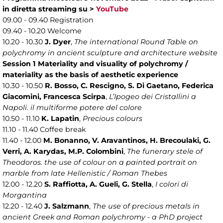
in diretta streaming su >
YouTube
09.00 - 09.40 Registration
09.40 - 10.20 Welcome
10.20 - 10.30
J. Dyer
,
The international Round Table on
polychromy in ancient sculpture and architecture website
Session 1 Materiality and visuality of polychromy /
materiality as the basis of aesthetic experience
10.30 - 10.50
R. Bosso, C. Rescigno, S. Di Gaetano, Federica
Giacomini, Francesca Scirpa
,
L’Ipogeo dei Cristallini a
Napoli. il multiforme potere del colore
10.50 - 11.10
K. Lapatin
,
Precious colours
11.10 - 11.40 Coffee break
11.40 - 12.00
M. Bonanno, V. Aravantinos, H. Brecoulaki, G.
Verri, A. Karydas, M.P. Colombini
,
The funerary stele of
Theodoros. the use of colour on a painted portrait on
marble from late Hellenistic / Roman Thebes
12.00 - 12.20
S. Raffiotta, A. Gueli, G. Stella
,
I colori di
Morgantina
12.20 - 12.40
J. Salzmann
,
The use of precious metals in
ancient Greek and Roman polychromy - a PhD project