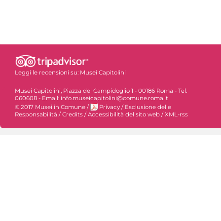
Leggi le recensioni su:
Musei Capitolini
Musei Capitolini, Piazza del Campidoglio 1 - 00186 Roma - Tel.
060608 - Email: info.museicapitolini@comune.roma.it
© 2017 Musei in Comune
/
Privacy
/
Esclusione delle
Responsabilità
/
Credits
/
Accessibilità del sito web
/
XML-rss