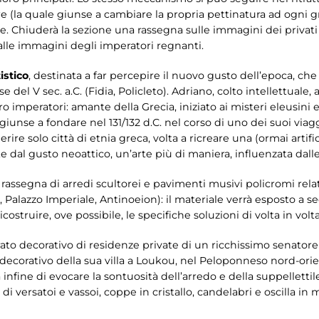
(la quale giunse a cambiare la propria pettinatura ad ogni gra
e. Chiuderà la sezione una rassegna sulle immagini dei privati c
 alle immagini degli imperatori regnanti.
istico
, destinata a far percepire il nuovo gusto dell’epoca, ch
e del V sec. a.C. (Fidia, Policleto). Adriano, colto intellettuale,
ttro imperatori: amante della Grecia, iniziato ai misteri eleus
giunse a fondare nel 131/132 d.C. nel corso di uno dei suoi viag
erire solo città di etnia greca, volta a ricreare una (ormai arti
 dal gusto neoattico, un’arte più di maniera, influenzata dalle
rassegna di arredi scultorei e pavimenti musivi policromi relati
 Palazzo Imperiale, Antinoeion): il materiale verrà esposto a s
ostruire, ove possibile, le specifiche soluzioni di volta in volt
rato decorativo di residenze private di un ricchissimo senatore 
decorativo della sua villa a Loukou, nel Peloponneso nord-orien
fine di evocare la sontuosità dell’arredo e della suppellettile 
 di versatoi e vassoi, coppe in cristallo, candelabri e oscilla i