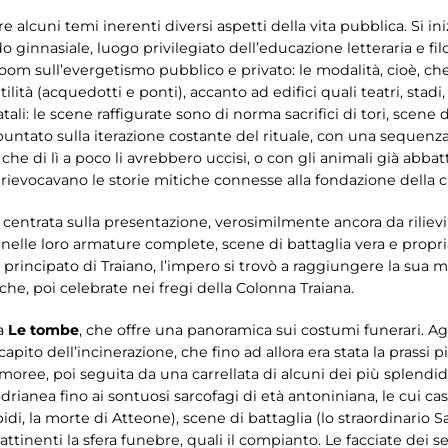
re alcuni temi inerenti diversi aspetti della vita pubblica. Si 
 ginnasiale, luogo privilegiato dell’educazione letteraria e filo
o zoom sull’evergetismo pubblico e privato: le modalità, cioè, c
lità (acquedotti e ponti), accanto ad edifici quali teatri, stadi
tali: le scene raffigurate sono di norma sacrifici di tori, scene
 è puntato sulla iterazione costante del rituale, con una sequenz
e di lì a poco li avrebbero uccisi, o con gli animali già abbattu
 rievocavano le storie mitiche connesse alla fondazione della ci
 centrata sulla presentazione, verosimilmente ancora da rilievi
i nelle loro armature complete, scene di battaglia vera e propri
 del principato di Traiano, l’impero si trovò a raggiungere la sua
iche, poi celebrate nei fregi della Colonna Traiana.
ca
Le tombe
, che offre una panoramica sui costumi funerari. Agli 
apito dell’incinerazione, che fino ad allora era stata la prassi 
armoree, poi seguita da una carrellata di alcuni dei più splendi
adrianea fino ai sontuosi sarcofagi di età antoniniana, le cui c
obidi, la morte di Atteone), scene di battaglia (lo straordinar
attinenti la sfera funebre, quali il compianto. Le facciate dei 