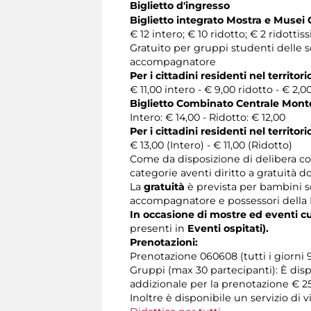
Biglietto d'ingresso
Biglietto integrato Mostra e Musei Ca
€ 12 intero; € 10 ridotto; € 2 ridottis
Gratuito per gruppi studenti delle s
accompagnatore
Per i cittadini residenti nel territo
€ 11,00 intero - € 9,00 ridotto - € 2,0
Biglietto Combinato Centrale Montema
Intero: € 14,00 - Ridotto: € 12,00
Per i cittadini residenti nel territo
€ 13,00 (Intero) - € 11,00 (Ridotto)
Come da disposizione di delibera co
categorie aventi diritto a gratuità 
La
gratuità
è prevista per bambini so
accompagnatore e possessori della Ro
In occasione di mostre ed eventi cul
presenti in
Eventi ospitati).
Prenotazioni:
Prenotazione 060608 (tutti i giorni 
Gruppi (max 30 partecipanti): È disp
addizionale per la prenotazione € 25
Inoltre è disponibile un servizio di