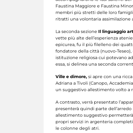
Faustina Maggiore e Faustina Minore 
membri più stretti delle loro famigli
ritratti una volontaria assimilazione
La seconda sezione
Il linguaggio art
vette più alte dell’esperienza atenies
epicurea, fu il più filelleno dei qua
fondatore della città (nuovo-Teseo), 
istituzione religiosa cui potevano ad
essa, si delinea una seconda corrente
Ville e dimore
,
si apre con una ricca 
Adriana a Tivoli (Canopo, Accademia,
un suggestivo allestimento volto a ric
A contrasto, verrà presentato l’appa
presenterà quindi parte dell’arredo 
allestimento suggestivo permetterà in
propri servizi in argenteria completi
le colonne degli atri.