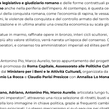
a legislativo e giudiziario romano
e delle forme contrattuali p
no
anche nella periferia dell’impero. Al contempo, è questa ce
vi della conquista romana, come l’economia di rapina, le vessazi
i, le violenze della conquista e del controllo armato del terr
zazione e in ultima analisi una crescita economica su scala gl
atue in marmo, raffinate opere in bronzo, interi cicli scultorei
ù alto valore stilistico, verrà narrata un’epoca del consenso. C
peratori, e consenso tra amministratori imperiali ed élites perif
ano, Antonino Pio, Marco Aurelio, terzo appuntamento del proge
, è promossa
da
Roma Capitale, Assessorato alle Politiche Cult
e
dal
Ministero per i Beni e le Attività Culturali,
organizzata da
nio La Rocca
e
Claudio Parisi Presicce
con
Annalisa Lo Mon
aiano, Adriano, Antonino Pio, Marco Aurelio
, articolata lungo 
i imperatori”, attraverso una ricca selezione di ritratti, busti e
ella loro immagine in chiave politica, grazie ai frequenti cambia
oro principati. Lo stesso meccanismo si può seguire nei ritratti