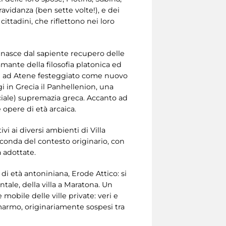
vidanza (ben sette volte!), e dei
ittadini, che riflettono nei loro
e nasce dal sapiente recupero delle
 amante della filosofia platonica ed
ini e ad Atene festeggiato come nuovo
gi in Grecia il Panhellenion, una
ficiale) supremazia greca. Accanto ad
 opere di età arcaica.
vi ai diversi ambienti di Villa
econda del contesto originario, con
a adottate.
di età antoniniana, Erode Attico: si
tale, della villa a Maratona. Un
mobile delle ville private: veri e
n marmo, originariamente sospesi tra