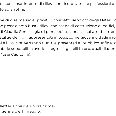
con l’inserimento di rilievi che ricordavano le professioni dei
o ad arrotini.
one di due mausolei privati: il cosidetto sepolcro degli Haterii,
e possediamo busti, rilievi con scena di costruzione di edifici, 
i Claudia Semne, già di piena età traianea, al cui arredo inter
statue dei figli rappresentati in toga, come giovani cittadini r
ni e il Louvre, verranno riuniti e presentati al pubblico. Infine, 
bole snodabili in avorio o legno, e gioielli in oro, quali diademi,
usei Capitolini).
ietteria chiude un'ora prima).
 1 gennaio e 1° maggio.