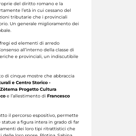
roprie del diritto romano e la
rtamente l’età in cui cessano del
oni tributarie che i provinciali
itorio. Un generale miglioramento dei
obale.
, fregi ed elementi di arredo
onsenso all’interno della classe di
eriche e provinciali, un indiscutibile
tto di cinque mostre che abbraccia
urali e Centro Storico -
Zètema Progetto Cultura
aco
e l’allestimento di
Francesco
tutto il percorso espositivo, permette
 statue a figura intera in grado di far
menti dei loro tipi ritrattistici che
 delle loro spose, Plotina, Sabina,