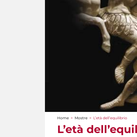
Home
>
Mostre
>
L’età dell’equilibrio
Tu sei qui
L’età dell’equi