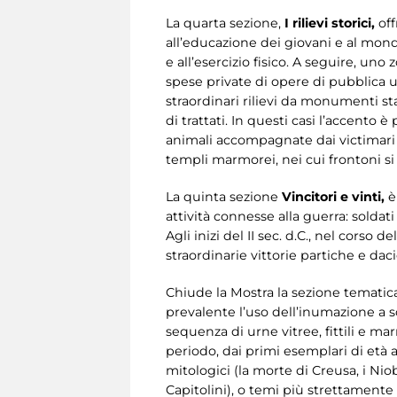
La quarta sezione,
I rilievi storici,
off
all’educazione dei giovani e al mondo
e all’esercizio fisico. A seguire, un
spese private di opere di pubblica uti
straordinari rilievi da monumenti sta
di trattati. In questi casi l’accento
animali accompagnate dai victimari ch
templi marmorei, nei cui frontoni si
La quinta sezione
Vincitori e vinti,
è
attività connesse alla guerra: soldat
Agli inizi del II sec. d.C., nel corso
straordinarie vittorie partiche e dac
Chiude la Mostra la sezione temati
prevalente l’uso dell’inumazione a sc
sequenza di urne vitree, fittili e m
periodo, dai primi esemplari di età 
mitologici (la morte di Creusa, i Ni
Capitolini), o temi più strettamente 