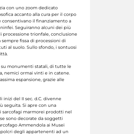
inizia con uno zoom dedicato
sofica accanto alla cura per il corpo
he consentivano il finanziamento a
, ninfei. Seguiranno alcuni dei più
 di processione trionfale, conclusione
a sempre fissa di processioni di
ti al suolo. Sullo sfondo, i sontuosi
ttà.
 su monumenti statali, di tutte le
a, nemici ormai vinti e in catene.
 massima espansione, grazie alle
inizi del II sec. d.C. divenne
più seguita. Si apre con una
di sarcofagi marmorei prodotti nel
asse sono decorate da soggetti
io Sarcofago Ammendola ai Musei
sepolcri degli appartenenti ad un