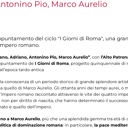
Antonino Pio, Marco Aurelio
 appuntamento del ciclo "I Giorni di Roma", una gra
l’impero romano.
aiano, Adriano, Antonino Pio, Marco Aurelio”
, con
l’Alto Patron
 appuntamento de
I Giorni di Roma
, progetto quinquennale di m
ll’epoca tardo-antica.
a conoscenza di un periodo storico di grande splendore artisti
 a quello di Marco Aurelio. Gli ottanta anni dei tempi aurei, o me
impero romano raccontato attraverso le vite dei quattro imper
 e non per diritto di nascita, che hanno determinato il successo
enato e quello dell’impero.
ano a Marco Aurelio
, più che una splendida gemma tra età di c
 politica di dominazione romana
: in particolare,
la pace medite