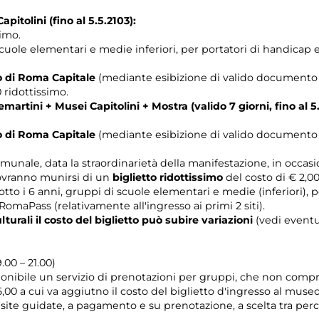
pitolini (fino al 5.5.2103):
simo.
cuole elementari e medie inferiori, per portatori di handicap e 
rio di Roma Capitale
(mediante esibizione di valido documento c
0 ridottissimo.
rtini + Musei Capitolini + Mostra (valido 7 giorni, fino al 5.
rio di Roma Capitale
(mediante esibizione di valido documento c
munale, data la straordinarietà della manifestazione, in occas
dovranno munirsi di un
biglietto ridottissimo
del costo di € 2,00
tto i 6 anni, gruppi di scuole elementari e medie (inferiori), 
maPass (relativamente all'ingresso ai primi 2 siti).
turali il costo del biglietto può subire variazioni
(vedi eventu
9.00 – 21.00)
onibile un servizio di prenotazioni per gruppi, che non compre
,00 a cui va aggiutno il costo del biglietto d'ingresso al museo
 visite guidate, a pagamento e su prenotazione, a scelta tra pe