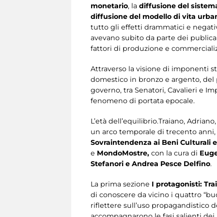
monetario
, la
diffusione del sistem
diffusione del modello di vita urba
tutto gli effetti drammatici e negati
avevano subito da parte dei publican
fattori di produzione e commercializ
Attraverso la visione di imponenti st
domestico in bronzo e argento, del pi
governo, tra Senatori, Cavalieri e Im
fenomeno di portata epocale.
L’età dell’equilibrio.Traiano, Adri
un arco temporale di trecento anni
Sovraintendenza ai Beni Culturali 
e
MondoMostre,
con la cura di
Euge
Stefanori e Andrea Pesce Delfino
.
La prima sezione
I protagonisti: Tr
di conoscere da vicino i quattro “buon
riflettere sull’uso propagandistico d
accompagnarono le fasi salienti dei l