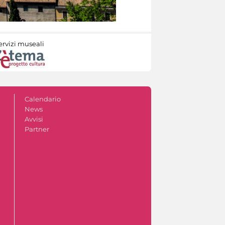
ervizi museali
Calendario
News
Avvisi
Partner