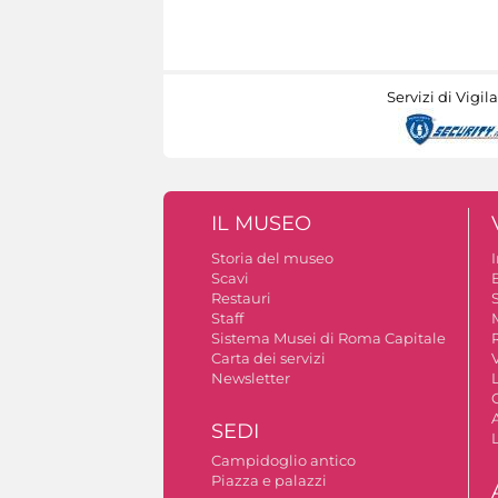
Servizi di Vigil
IL MUSEO
Storia del museo
Scavi
Restauri
S
Staff
Sistema Musei di Roma Capitale
Carta dei servizi
V
Newsletter
A
SEDI
Campidoglio antico
Piazza e palazzi