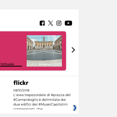
Google Arts &
 Virtuale
Culture
08/10/2018
L'area trapezoidale di #piazza del
#Campidoglio è delimitata dai
due edifici dei #MuseiCapitolini
contrapposti, che