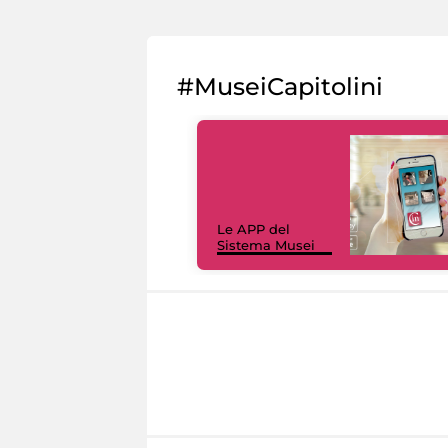
#MuseiCapitolini
Le APP del
Sistema Musei