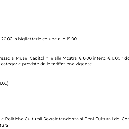
20.00 la biglietteria chiude alle 19.00
so ai Musei Capitolini e alla Mostra: € 8.00 intero, € 6.00 rido
e categorie previste dalla tariffazione vigente.
1.00)
lle Politiche Culturali Sovraintendenza ai Beni Culturali del 
tura