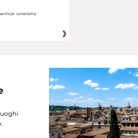
eiincomuneroma
e
 luoghi
.