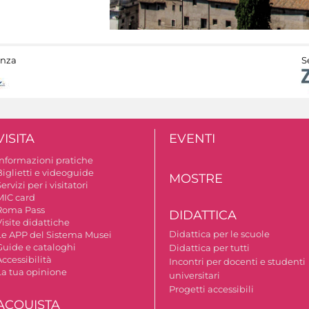
anza
S
VISITA
EVENTI
Informazioni pratiche
Biglietti e videoguide
MOSTRE
ervizi per i visitatori
MIC card
Roma Pass
DIDATTICA
isite didattiche
Didattica per le scuole
Le APP del Sistema Musei
Guide e cataloghi
Didattica per tutti
ccessibilità
Incontri per docenti e studenti
La tua opinione
universitari
Progetti accessibili
ACQUISTA