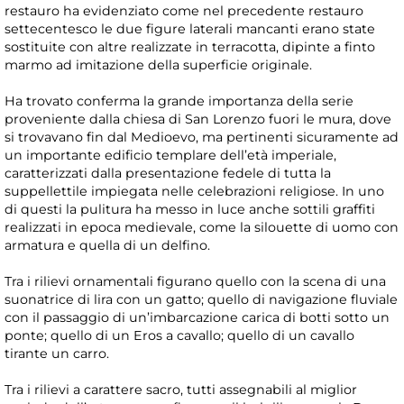
restauro ha evidenziato come nel precedente restauro
settecentesco le due figure laterali mancanti erano state
sostituite con altre realizzate in terracotta, dipinte a finto
marmo ad imitazione della superficie originale.
Ha trovato conferma la grande importanza della serie
proveniente dalla chiesa di San Lorenzo fuori le mura, dove
si trovavano fin dal Medioevo, ma pertinenti sicuramente ad
un importante edificio templare dell’età imperiale,
caratterizzati dalla presentazione fedele di tutta la
suppellettile impiegata nelle celebrazioni religiose. In uno
di questi la pulitura ha messo in luce anche sottili graffiti
realizzati in epoca medievale, come la silouette di uomo con
armatura e quella di un delfino.
Tra i rilievi ornamentali figurano quello con la scena di una
suonatrice di lira con un gatto; quello di navigazione fluviale
con il passaggio di un’imbarcazione carica di botti sotto un
ponte; quello di un Eros a cavallo; quello di un cavallo
tirante un carro.
Tra i rilievi a carattere sacro, tutti assegnabili al miglior