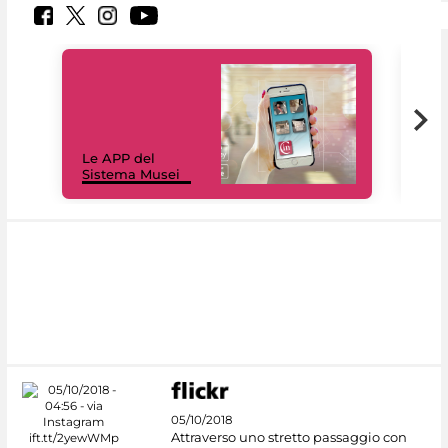
Il 
Le APP del
Mus
Sistema Musei
net
05/10/2018
Attraverso uno stretto passaggio con