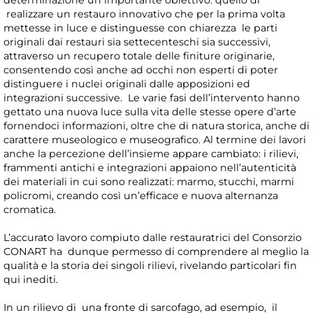
determinazione un importante obiettivo: quello di
realizzare un restauro innovativo che per la prima volta
mettesse in luce e distinguesse con chiarezza le parti
originali dai restauri sia settecenteschi sia successivi,
attraverso un recupero totale delle finiture originarie,
consentendo così anche ad occhi non esperti di poter
distinguere i nuclei originali dalle apposizioni ed
integrazioni successive. Le varie fasi dell’intervento hanno
gettato una nuova luce sulla vita delle stesse opere d’arte
fornendoci informazioni, oltre che di natura storica, anche di
carattere museologico e museografico. Al termine dei lavori
anche la percezione dell’insieme appare cambiato: i rilievi,
frammenti antichi e integrazioni appaiono nell’autenticità
dei materiali in cui sono realizzati: marmo, stucchi, marmi
policromi, creando così un’efficace e nuova alternanza
cromatica.
L’accurato lavoro compiuto dalle restauratrici del Consorzio
CONART ha dunque permesso di comprendere al meglio la
qualità e la storia dei singoli rilievi, rivelando particolari fin
qui inediti.
In un rilievo di una fronte di sarcofago, ad esempio, il