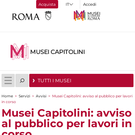
Acquista
Accedi
MUSEI CAPITOLINI
TUTTI I MUSEI
Home
>
Servizi
>
Avvisi
>
Musei Capitolini: avviso al pubblico per lavori
Tu sei qui
in corso
Musei Capitolini: avviso
al pubblico per lavori in
corso