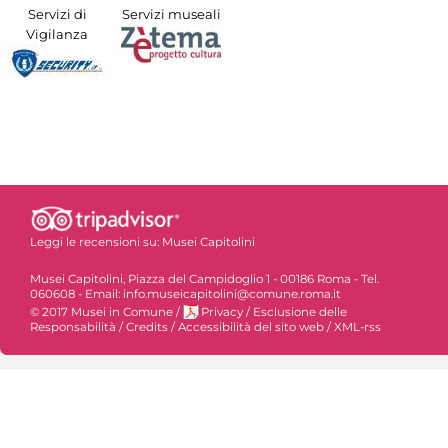
Servizi di
Servizi museali
Vigilanza
Leggi le recensioni su:
Musei Capitolini
Musei Capitolini, Piazza del Campidoglio 1 - 00186 Roma - Tel.
060608 - Email: info.museicapitolini@comune.roma.it
© 2017 Musei in Comune
/
Privacy
/
Esclusione delle
Responsabilità
/
Credits
/
Accessibilità del sito web
/
XML-rss