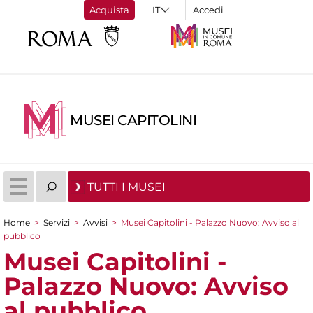
Acquista
Accedi
MUSEI CAPITOLINI
TUTTI I MUSEI
Home
>
Servizi
>
Avvisi
>
Musei Capitolini - Palazzo Nuovo: Avviso al
Tu sei qui
pubblico
Musei Capitolini -
Palazzo Nuovo: Avviso
al pubblico