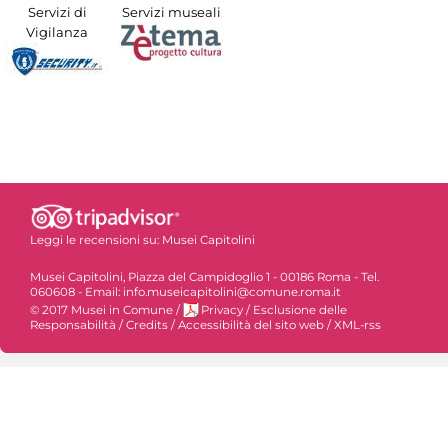
Servizi di
Servizi museali
Vigilanza
Leggi le recensioni su:
Musei Capitolini
Musei Capitolini, Piazza del Campidoglio 1 - 00186 Roma - Tel.
060608 - Email: info.museicapitolini@comune.roma.it
© 2017 Musei in Comune
/
Privacy
/
Esclusione delle
Responsabilità
/
Credits
/
Accessibilità del sito web
/
XML-rss