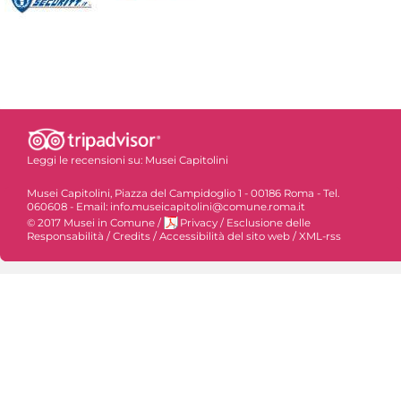
Leggi le recensioni su:
Musei Capitolini
Musei Capitolini, Piazza del Campidoglio 1 - 00186 Roma - Tel.
060608 - Email: info.museicapitolini@comune.roma.it
© 2017 Musei in Comune
/
Privacy
/
Esclusione delle
Responsabilità
/
Credits
/
Accessibilità del sito web
/
XML-rss