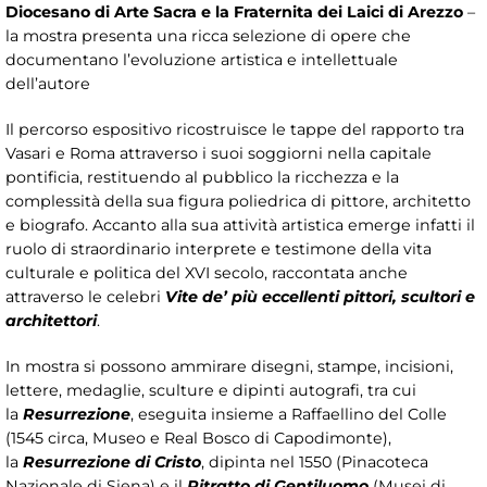
Diocesano di Arte Sacra e la Fraternita dei Laici di Arezzo
–
la mostra presenta una ricca selezione di opere che
documentano l’evoluzione artistica e intellettuale
dell’autore
Il percorso espositivo ricostruisce le tappe del rapporto tra
Vasari e Roma attraverso i suoi soggiorni nella capitale
pontificia, restituendo al pubblico la ricchezza e la
complessità della sua figura poliedrica di pittore, architetto
e biografo. Accanto alla sua attività artistica emerge infatti il
ruolo di straordinario interprete e testimone della vita
culturale e politica del XVI secolo, raccontata anche
attraverso le celebri
Vite de’ più eccellenti pittori, scultori e
architettori
.
In mostra si possono ammirare disegni, stampe, incisioni,
lettere, medaglie, sculture e dipinti autografi, tra cui
la
Resurrezione
, eseguita insieme a Raffaellino del Colle
(1545 circa, Museo e Real Bosco di Capodimonte),
la
Resurrezione di Cristo
, dipinta nel 1550 (Pinacoteca
Nazionale di Siena) e il
Ritratto di Gentiluomo
(Musei di