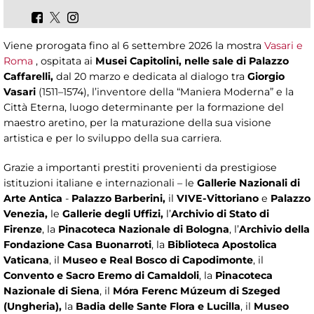
Viene prorogata fino al 6 settembre 2026 la mostra
Vasari e
Roma
, ospitata ai
Musei Capitolini, nelle sale di Palazzo
Caffarelli,
dal 20 marzo e dedicata al dialogo tra
Giorgio
Vasari
(1511–1574),
l’inventore della “Maniera Moderna” e la
Città Eterna, luogo determinante per la formazione del
maestro aretino, per la maturazione della sua visione
artistica e per lo sviluppo della sua carriera.
Grazie a importanti prestiti provenienti da prestigiose
istituzioni italiane e internazionali – le
Gallerie Nazionali di
Arte Antica
-
Palazzo Barberini,
il
VIVE-Vittoriano
e
Palazzo
Venezia,
le
Gallerie degli Uffizi,
l’
Archivio di Stato di
Firenze
, la
Pinacoteca Nazionale di Bologna
, l’
Archivio della
Fondazione Casa Buonarroti
, la
Biblioteca Apostolica
Vaticana
, il
Museo e Real Bosco di Capodimonte
, il
Convento e Sacro Eremo di Camaldoli
, la
Pinacoteca
Nazionale di Siena
, il
Móra Ferenc Múzeum di Szeged
(Ungheria),
la
Badia delle Sante Flora e Lucilla
, il
Museo