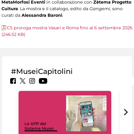
MetaMorfosi Eventi
in collaborazione con
Zètema Progetto
Cultura
. La mostra e il catalogo, edito da
Gangemi,
sono
curati da
Alessandra Baroni
.
CS proroga mostra Vasari e Roma fino al 6 settembre 2026
(246.52 KB)
#MuseiCapitolini
Il 
Le APP del
Mus
Sistema Musei
net