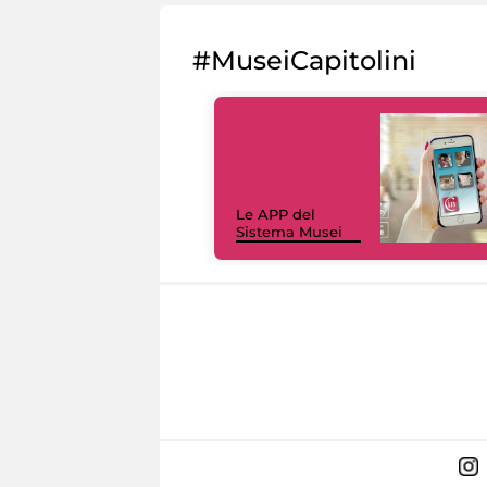
#MuseiCapitolini
Le APP del
Sistema Musei