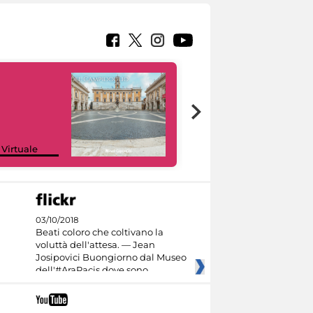
Google Arts &
 Virtuale
Culture
03/10/2018
Beati coloro che coltivano la
voluttà dell'attesa. — Jean
Josipovici Buongiorno dal Museo
dell'#AraPacis dove sono