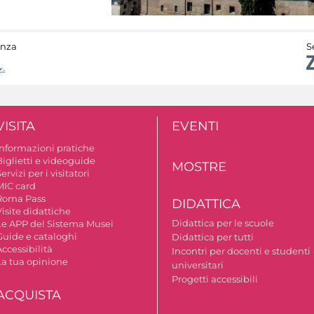
anza
S
VISITA
EVENTI
Informazioni pratiche
Biglietti e videoguide
MOSTRE
ervizi per i visitatori
MIC card
Roma Pass
DIDATTICA
isite didattiche
Didattica per le scuole
Le APP del Sistema Musei
Guide e cataloghi
Didattica per tutti
ccessibilità
Incontri per docenti e studenti
La tua opinione
universitari
Progetti accessibili
ACQUISTA