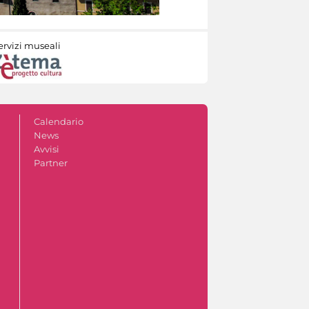
ervizi museali
Calendario
News
Avvisi
Partner