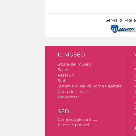
Servizi di Vigil
IL MUSEO
Storia del museo
Scavi
Restauri
S
Staff
Sistema Musei di Roma Capitale
Carta dei servizi
V
Newsletter
A
SEDI
Campidoglio antico
Piazza e palazzi