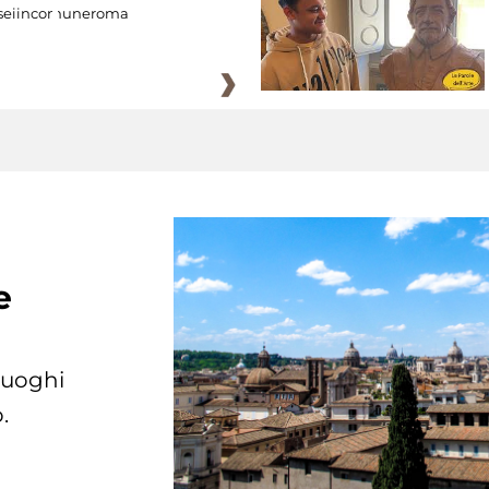
eiincomuneroma
e
 luoghi
.