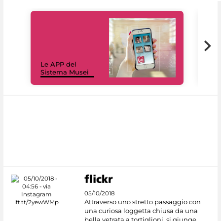
Il 
Le APP del
Mus
Sistema Musei
net
05/10/2018
Attraverso uno stretto passaggio con
una curiosa loggetta chiusa da una
bella vetrata a tortiglioni, si giunge