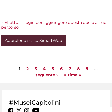
> Effettua il login per aggiungere questa opera al tuo
percorso
Approfondisci su SimartWeb
1
2
3
4
5
6
7
8
9
…
Pagine
seguente ›
ultima »
#MuseiCapitolini