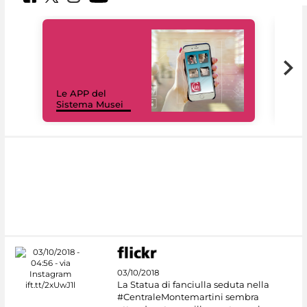
Il 
Le APP del
Mus
Sistema Musei
net
03/10/2018
La Statua di fanciulla seduta nella
#CentraleMontemartini sembra