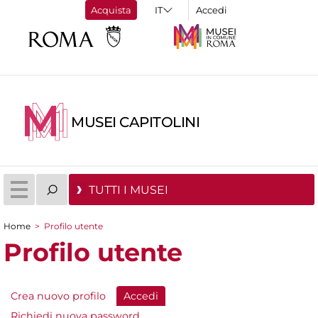
Acquista
Accedi
MUSEI CAPITOLINI
TUTTI I MUSEI
Home
>
Profilo utente
Tu sei qui
Profilo utente
Crea nuovo profilo
Accedi
(scheda attiva)
Schede primarie
Richiedi nuova password