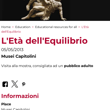
Home
>
Education
>
Educational resources for all
>
L'Età
You are here
dell'Equilibrio
L'Età dell'Equilibrio
05/05/2013
Musei Capitolini
Visita alla mostra, consigliata ad un
pubblico adulto
Informazioni
Place
Musei Capitolini