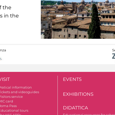
f the
s in the
anza
S
VISIT
EVENTS
Pratical information
Tickets and videoguides
EXHIBITIONS
isitors service
MIC card
Roma Pass
DIDATTICA
Educational tours
Educational resources for scho
The MiC APPs