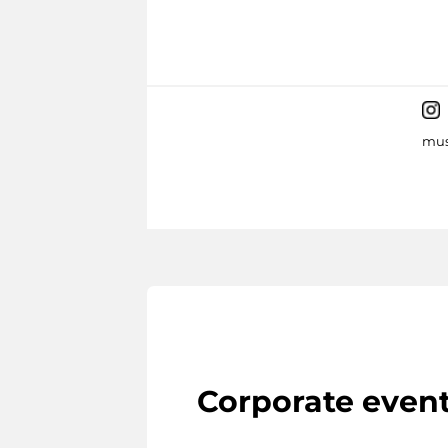
mus
Corporate even