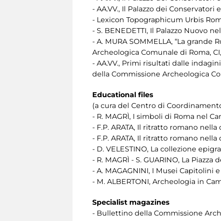
- AA.VV., Il Palazzo dei Conservator
- Lexicon Topographicum Urbis Roma
- S. BENEDETTI, Il Palazzo Nuovo nel
- A. MURA SOMMELLA, “La grande Roma
Archeologica Comunale di Roma, CI,
- AA.VV., Primi risultati dalle indag
della Commissione Archeologica Com
Educational files
(a cura del Centro di Coordinamen
- R. MAGRÌ, I simboli di Roma nel 
- F.P. ARATA, Il ritratto romano nell
- F.P. ARATA, Il ritratto romano nell
- D. VELESTINO, La collezione epigra
- R. MAGRÌ - S. GUARINO, La Piazza
- A. MAGAGNINI, I Musei Capitolini e
- M. ALBERTONI, Archeologia in Ca
Specialist magazines
- Bullettino della Commissione Arc