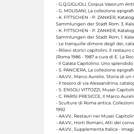
- G.Q.GIGLIOLI, Corpus Vasorum Antiq
- G. MOLISANI, La collezione epigrafi
- K. FITTSCHEN - P. ZANKER, Katal
Sammlungen der Stadt Rom. 3. Kaise
- K. FITTSCHEN - P. ZANKER, Katal
Sammlungen der Stadt Rom, 1. Kaise
- Le tranquille dimore degli dei, cat
- Rilievi storici capitolini. Il resta
(Roma 1986 - 1987 a cura di E. La Ro
- Il Galata Capitolino. Uno splendid
- S. PANCIERA, La collezione epigrafi
- AA.VV., Marco Aurelio. Storia di 
- Il tesoro di via Alessandrina, cat
- S. ENSOLI VITTOZZI, Musei Capitolin
- C. PARISI PRESICCE, Il Marco Aurel
- Sculture di Roma antica. Collezioni
1992
- AA.VV., Restauri nei Musei Capitoli
- AA.VV., Horti Romani, Atti del con
- AA.VV., Supplementa Italica - Imagi