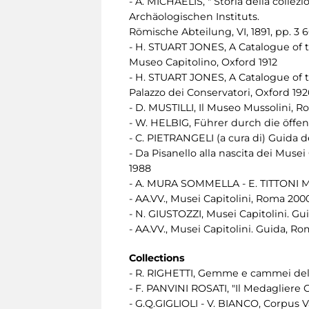
- A. MICHAELIS, " Storia della collez
Archäologischen Instituts.
Römische Abteilung, VI, 1891, pp. 3 
- H. STUART JONES, A Catalogue of t
Museo Capitolino, Oxford 1912
- H. STUART JONES, A Catalogue of t
Palazzo dei Conservatori, Oxford 192
- D. MUSTILLI, Il Museo Mussolini, R
- W. HELBIG, Führer durch die öffe
- C. PIETRANGELI (a cura di) Guida d
- Da Pisanello alla nascita dei Muse
1988
- A. MURA SOMMELLA - E. TITTONI MO
- AA.VV., Musei Capitolini, Roma 200
- N. GIUSTOZZI, Musei Capitolini. G
- AA.VV., Musei Capitolini. Guida, R
Collections
- R. RIGHETTI, Gemme e cammei dell
- F. PANVINI ROSATI, "Il Medagliere Ca
- G.Q.GIGLIOLI - V. BIANCO, Corpus V