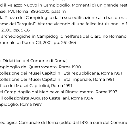
i ed il Palazzo Nuovo in Campidoglio. Momenti dì un grande res
e, I-VI, Roma 1993-2000, passim
la Piazza del Campidoglio dalla sua edificazione alla trasfor
 dei Tarquini”. Alterne vicende di una felice intuizione, in
 2000, pp. 9-26
ini archeologiche in Campidoglio nell'area del Giardino Romano e
unale di Roma, CII, 2001, pp. 261-364
to Didattico del Comune di Roma)
Campidoglio del Quattrocento, Roma 1990
a collezione dei Musei Capitolini. Età repubblicana, Roma 1991
a collezione dei Musei Capitolini. Età imperiale, Roma 1991
fica dei Musei Capitolini, Roma 1991
 del Campidoglio dal Medioevo al Rinascimento, Roma 1993
 il collezionista Augusto Castellani, Roma 1994
mpidoglio, Roma 1997
heologica Comunale di Roma (edito dal 1872 a cura del Comun