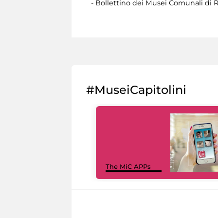
- Bollettino dei Musei Comunali di R
#MuseiCapitolini
The MiC APPs