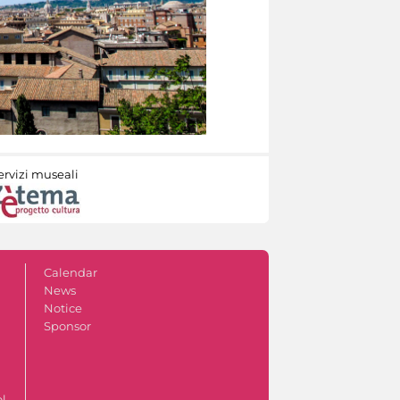
ervizi museali
Calendar
News
Notice
Sponsor
ol