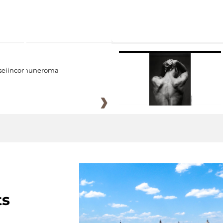
eiincomuneroma
ts