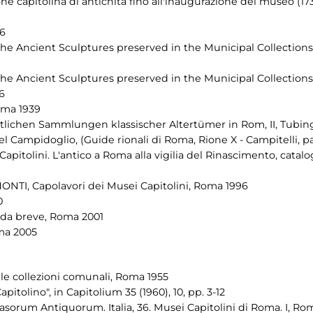
ione capitolina di antichità fino all'inaugurazione del museo (
66
he Ancient Sculptures preserved in the Municipal Collections
he Ancient Sculptures preserved in the Municipal Collections
6
oma 1939
ntlichen Sammlungen klassischer Altertümer in Rom, II, Tubin
el Campidoglio, (Guide rionali di Roma, Rione X - Campitelli, pa
i Capitolini. L'antico a Roma alla vigilia del Rinascimento, cat
NTI, Capolavori dei Musei Capitolini, Roma 1996
0
uida breve, Roma 2001
oma 2005
e collezioni comunali, Roma 1955
pitolino", in Capitolium 35 (1960), 10, pp. 3-12
asorum Antiquorum. Italia, 36. Musei Capitolini di Roma. I, Ro