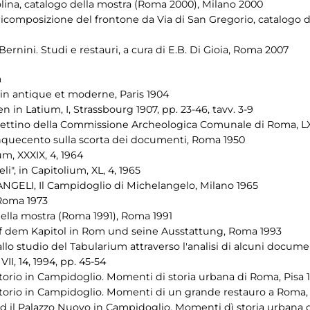
olina, catalogo della mostra (Roma 2000), Milano 2000
La ricomposizione del frontone da Via di San Gregorio, catalogo
ernini. Studi e restauri, a cura di E.B. Di Gioia, Roma 2007
n
n antique et moderne, Paris 1904
in Latium, I, Strassbourg 1907, pp. 23-46, tavv. 3-9
ullettino della Commissione Archeologica Comunale di Roma, LXVI
inquecento sulla scorta dei documenti, Roma 1950
um, XXXIX, 4, 1964
oeli", in Capitolium, XL, 4, 1965
ANGELI, Il Campidoglio di Michelangelo, Milano 1965
Roma 1973
 della mostra (Roma 1991), Roma 1991
f dem Kapitol in Rom und seine Ausstattung, Roma 1993
 studio del Tabularium attraverso l'analisi di alcuni documenti
 VII, 14, 1994, pp. 45-54
natorio in Campidoglio. Momenti di storia urbana di Roma, Pisa 
natorio in Campidoglio. Momenti di un grande restauro a Roma, 
i ed il Palazzo Nuovo in Campidoglio. Momenti dì storia urbana 