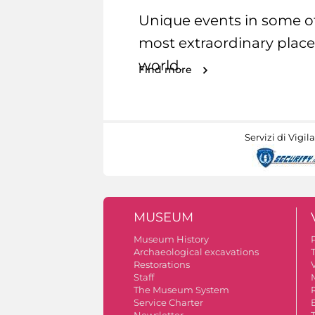
Unique events in some o
most extraordinary place
world.
Find more
Servizi di Vigil
MUSEUM
Museum History
Archaeological excavations
Restorations
V
Staff
The Museum System
Service Charter
Newsletter