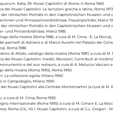
uorum. Italia, 39. Musei Capitolini di Roma. II, Roma 1965
ca dei Musei Capitolini. Le iscrizioni greche e latine, Roma 197
og der römischen Porträts in den Capitolinischen Museen u
rinnen-und Prinzessinnenbildnisse, Frauenporträts, Mainz 1
og der römischen Porträts in den Capitolinischen Museen u
r- und Prinzenbildnisse, Mainz 1985
alogo della mostra (Roma 1986, a cura di M. Cima - E. La Rocca)
uro dei pannelli di Adriano e di Marco Aurelio nel Palazzo dei Con
cca), Roma 1986
o dono di Attalo, catalogo della mostra (Roma 1987, a cura di M.
ca dei Musei Capitolini. Inediti. Revisioni. Contributi al riordi
un monumento e del suo restauro, a cura di A. Melucco Vaccaro 
alogo della mostra (Roma 1990), Roma 1990
i. La collezione egizia, Milano 1990
io in Campidoglio, Milano 1990
 dei Musei Capitolini alla Centrale Montemartini (a cura di M. 
ni, a cura di M. Cima, Roma 1995
vegno internazionale (Roma 1995) a cura di M. Cima e E. La Roc
nes, Roma (CIL, VI) 1. Musei Capitolini, a cura di G.L. Gregori -