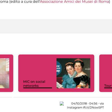
oma (edito a cura dell'
Associazione Amici dei Musei di Roma
)
MiC on social
networks
Tour