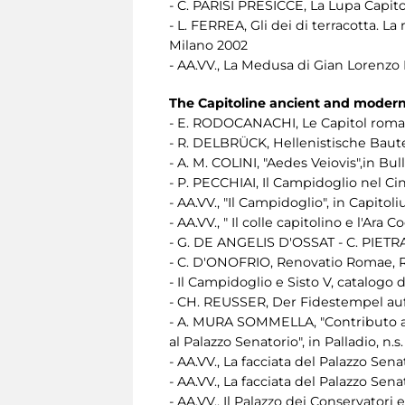
- C. PARISI PRESICCE, La Lupa Capit
- L. FERREA, Gli dei di terracotta. 
Milano 2002
- AA.VV., La Medusa di Gian Lorenzo B
The Capitoline ancient and moder
- E. RODOCANACHI, Le Capitol romai
- R. DELBRÜCK, Hellenistische Bauten 
- A. M. COLINI, "Aedes Veiovis",in B
- P. PECCHIAI, Il Campidoglio nel C
- AA.VV., "Il Campidoglio", in Capitoli
- AA.VV., " Il colle capitolino e l'Ara C
- G. DE ANGELIS D'OSSAT - C. PIETR
- C. D'ONOFRIO, Renovatio Romae, 
- Il Campidoglio e Sisto V, catalogo
- CH. REUSSER, Der Fidestempel au
- A. MURA SOMMELLA, "Contributo allo
al Palazzo Senatorio", in Palladio, n.s.
- AA.VV., La facciata del Palazzo Se
- AA.VV., La facciata del Palazzo Se
- AA.VV., Il Palazzo dei Conservator