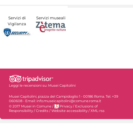
Servizi di
Servizi museali
Vigilanza
Leggi le recensioni su:
Musei Capitolini
Musei Capitolini, piazza del Campidoglio 1 - 00186 Roma. Tel. +39
060608 - Email: info.museicapitolini@comune.roma.it
© 2017 Musei in Comune
/
Privacy
/
Exclusions of
Responsibility
/
Credits
/
Website accessibility
/
XML-rss