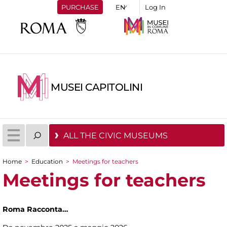
PURCHASE
Log In
MUSEI CAPITOLINI
ALL THE CIVIC MUSEUMS
Home
>
Education
>
Meetings for teachers
You are here
Meetings for teachers
Roma Racconta…