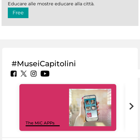
Educare alle mostre educare alla città.
Free
#MuseiCapitolini
MiC
The MiC APPs
net