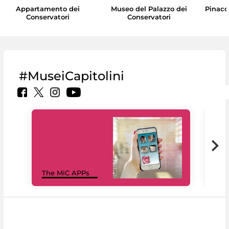
Appartamento dei
Museo del Palazzo dei
Pinaco
Conservatori
Conservatori
#MuseiCapitolini
MiC
The MiC APPs
net