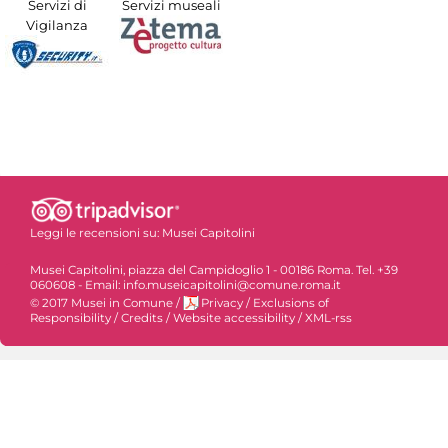
Servizi di
Servizi museali
Vigilanza
Leggi le recensioni su:
Musei Capitolini
Musei Capitolini, piazza del Campidoglio 1 - 00186 Roma. Tel. +39
060608 - Email: info.museicapitolini@comune.roma.it
© 2017 Musei in Comune
/
Privacy
/
Exclusions of
Responsibility
/
Credits
/
Website accessibility
/
XML-rss