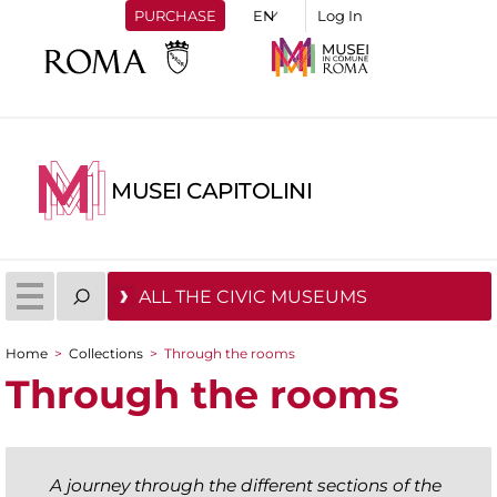
PURCHASE
Log In
MUSEI CAPITOLINI
ALL THE CIVIC MUSEUMS
Home
>
Collections
>
Through the rooms
You are here
Through the rooms
A journey through the different sections of the