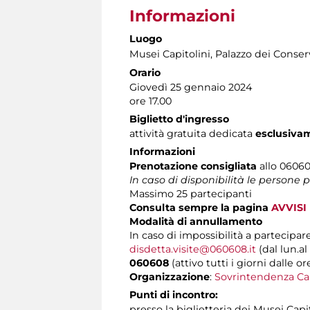
Informazioni
Luogo
Musei Capitolini
, Palazzo dei Conser
Orario
Giovedì 25 gennaio 2024
ore 17.00
Biglietto d'ingresso
attività gratuita dedicata
esclusiva
Informazioni
Prenotazione consigliata
allo 060608
In caso di disponibilità le persone
Massimo 25 partecipanti
Consulta sempre la pagina
AVVISI
Modalità di annullamento
In caso di impossibilità a partecipare
disdetta.visite@060608.it
(dal lun.al
060608
(attivo tutti i giorni dalle or
Organizzazione
:
Sovrintendenza Ca
Punti di incontro:
presso la biglietteria dei Musei Capi