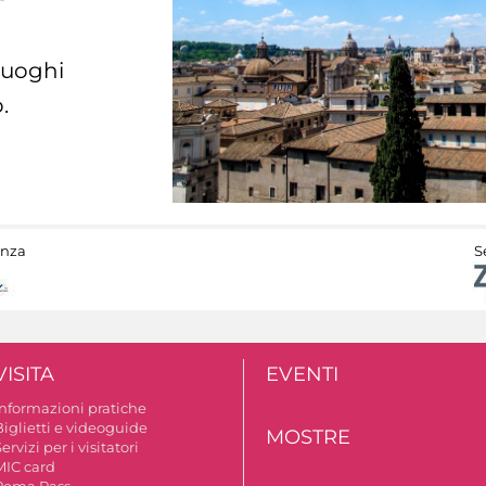
 luoghi
.
anza
S
VISITA
EVENTI
Informazioni pratiche
Biglietti e videoguide
MOSTRE
ervizi per i visitatori
MIC card
Roma Pass