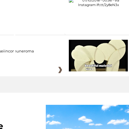
eiincomuneroma
e