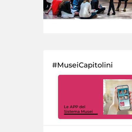
#MuseiCapitolini
Le APP del
Sistema Musei