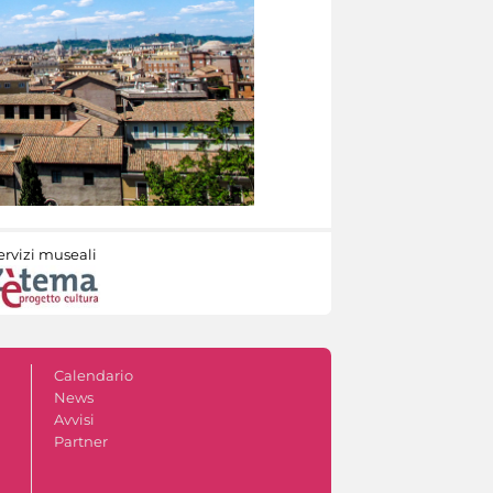
ervizi museali
Calendario
News
Avvisi
Partner