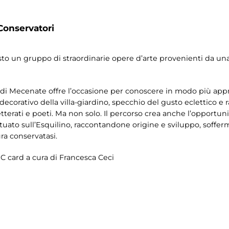
Conservatori
sto un gruppo di straordinarie opere d’arte provenienti da un
di Mecenate offre l’occasione per conoscere in modo più appr
decorativo della villa-giardino, specchio del gusto eclettico e r
letterati e poeti. Ma non solo. Il percorso crea anche l’opportun
tuato sull’Esquilino, raccontandone origine e sviluppo, soffer
ra conservatasi.
IC card a cura di Francesca Ceci