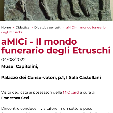
Home
>
Didattica
>
Didattica per tutti
>
aMICi - Il mondo funerario
Tu sei qui
degli Etruschi
aMICi - Il mondo
funerario degli Etruschi
04/08/2022
Musei Capitolini,
Palazzo dei Conservatori, p.1, I Sala Castellani
Visita dedicata ai possessori della
MIC card
a cura di
Francesca Ceci
L’incontro conduce il visitatore in un settore poco