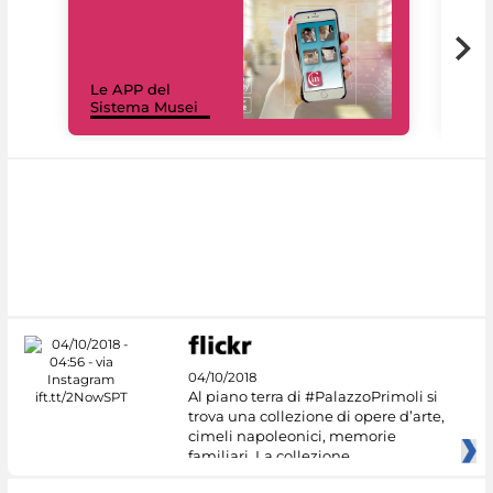
Il 
Le APP del
Mus
Sistema Musei
net
04/10/2018
Al piano terra di #PalazzoPrimoli si
trova una collezione di opere d’arte,
cimeli napoleonici, memorie
familiari. La collezione