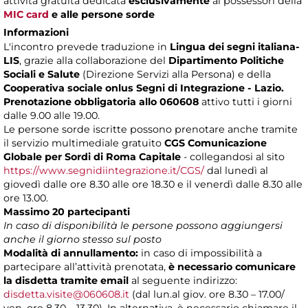
attività gratuita dedicata
esclusivamente
ai possessori della
MIC card
e alle persone sorde
Informazioni
L'incontro prevede traduzione in
Lingua dei segni italiana-
LIS
, grazie alla collaborazione del
Dipartimento Politiche
Sociali e Salute
(Direzione Servizi alla Persona) e della
Cooperativa sociale onlus Segni di Integrazione - Lazio.
Prenotazione obbligatoria allo 060608
attivo tutti i giorni
dalle 9.00 alle 19.00.
Le persone sorde iscritte possono prenotare anche tramite
il servizio multimediale gratuito
CGS Comunicazione
Globale per Sordi di Roma Capitale
- collegandosi al sito
https://www.segnidiintegrazione.it/CGS/
dal lunedì al
giovedì dalle ore 8.30 alle ore 18.30 e il venerdì dalle 8.30 alle
ore 13.00.
Massimo 20 partecipanti
In caso di disponibilità le persone possono aggiungersi
anche il giorno stesso sul posto
Modalità di annullamento:
in caso di impossibilità a
partecipare all’attività prenotata,
è necessario comunicare
la disdetta tramite email
al seguente indirizzo:
disdetta.visite@060608.it
(dal lun.al giov. ore 8.30 – 17.00/