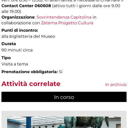
ven. ore 8.30 – 13.30). In alternativa, è necessario chiamare il
Contact Center 060608
(attivo tutti i giorni dalle ore 9.00
alle 19.00)
Organizzazione
:
Sovrintendenza Capitolina
in
collaborazione con
Zètema Progetto Cultura
Punti di incontro:
alla biglietteria del Museo
Durata
90 minuti circa
Tipo
Visita a tema
Prenotazione obbligatoria:
Sì
Attività correlate
In archivio
In corso
(scheda attiva)