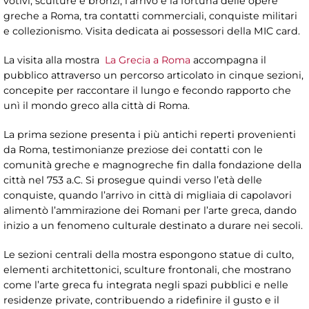
votivi, sculture e bronzi, l’arrivo e la fortuna delle opere
greche a Roma, tra contatti commerciali, conquiste militari
e collezionismo. Visita dedicata ai possessori della MIC card.
La visita alla mostra
La Grecia a Roma
accompagna il
pubblico attraverso un percorso articolato in cinque sezioni,
concepite per raccontare il lungo e fecondo rapporto che
unì il mondo greco alla città di Roma.
La prima sezione presenta i più antichi reperti provenienti
da Roma, testimonianze preziose dei contatti con le
comunità greche e magnogreche fin dalla fondazione della
città nel 753 a.C. Si prosegue quindi verso l’età delle
conquiste, quando l’arrivo in città di migliaia di capolavori
alimentò l’ammirazione dei Romani per l’arte greca, dando
inizio a un fenomeno culturale destinato a durare nei secoli.
Le sezioni centrali della mostra espongono statue di culto,
elementi architettonici, sculture frontonali, che mostrano
come l’arte greca fu integrata negli spazi pubblici e nelle
residenze private, contribuendo a ridefinire il gusto e il