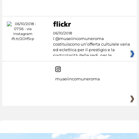
06/10/2018
I @museiincomuneroma
costituiscono un’offerta culturale varia
ed eclettica per il prestigio e la
particolarità delle sedi, per le
museiincomuneroma