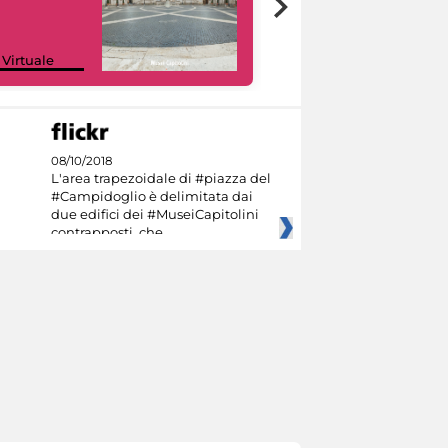
Google Arts &
 Virtuale
Culture
08/10/2018
L'area trapezoidale di #piazza del
#Campidoglio è delimitata dai
due edifici dei #MuseiCapitolini
contrapposti, che