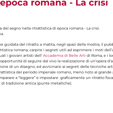
i epoca romana - La crisi
 del segno nella ritrattistica di epoca romana - La crisi.
na.
ne guidata del ritratto a matita, negli spazi della mostra, il pu
ttistica romana, carpire i segreti utili ad esprimere i moti del
i i giovani artisti dell’
Accademia di Belle Arti
di Roma, e i lo
 opportunità di seguire dal vivo la realizzazione di un’opera d’a
zione di un disegno, ed avvicinarsi ai segreti delle tecniche art
itrattistica del periodo imperiale romano, meno noto al gran
 imparare a “leggere” e impostare graficamente un ritratto foca
e di tradizione antica (punte metalliche).