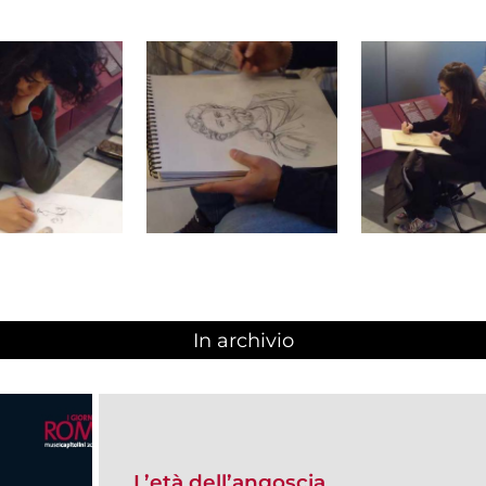
In archivio
L’età dell’angoscia