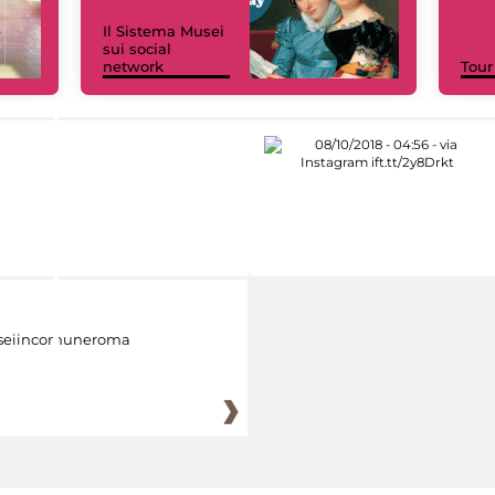
Il Sistema Musei
sui social
network
Tour
eiincomuneroma