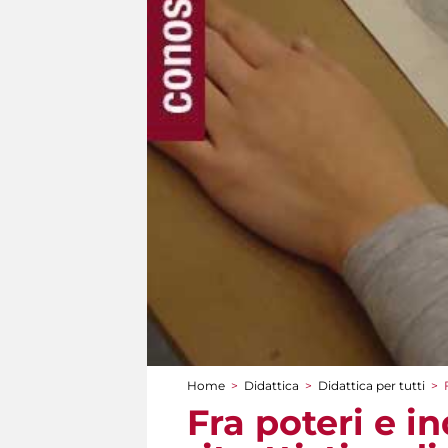
Home
>
Didattica
>
Didattica per tutti
>
Tu sei qui
Fra poteri e i