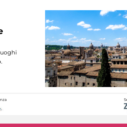
e
 luoghi
.
anza
S