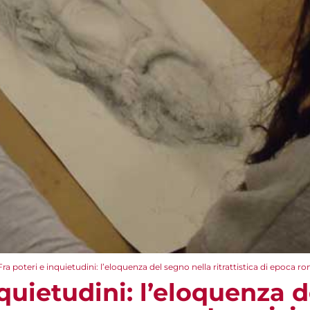
Fra poteri e inquietudini: l’eloquenza del segno nella ritrattistica di epoca ro
nquietudini: l’eloquenza 