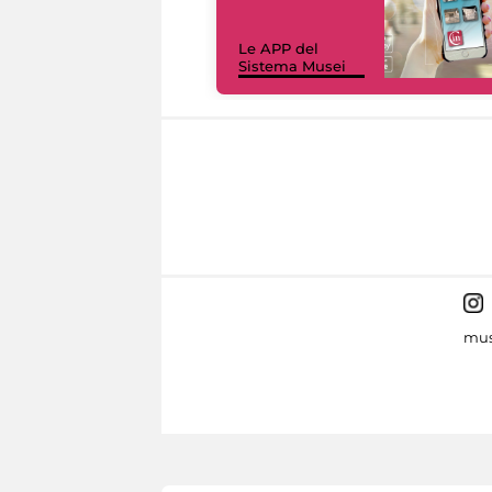
Le APP del
Sistema Musei
mus