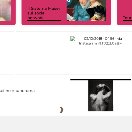
Il Sistema Musei
sui social
network
Tour
eiincomuneroma