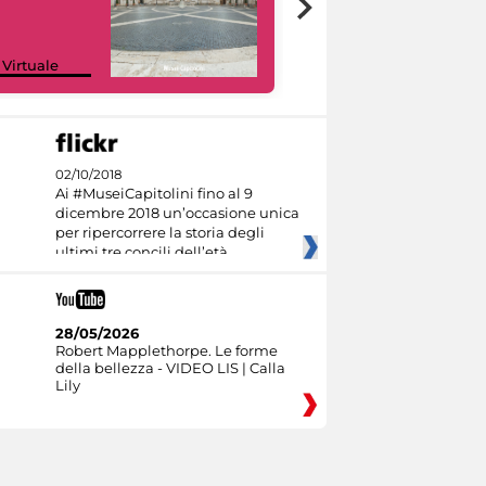
Google Arts &
 Virtuale
Culture
02/10/2018
Ai #MuseiCapitolini fino al 9
dicembre 2018 un’occasione unica
per ripercorrere la storia degli
ultimi tre concili dell’età
28/05/2026
Robert Mapplethorpe. Le forme
della bellezza - VIDEO LIS | Calla
Lily