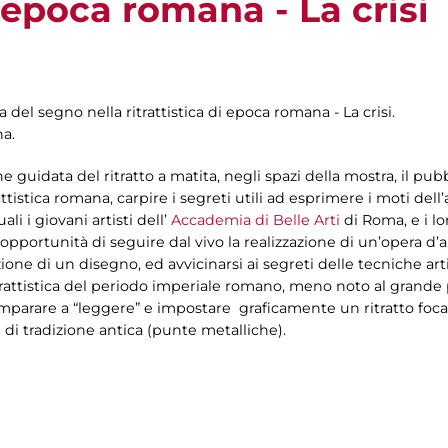
i epoca romana - La crisi
 del segno nella ritrattistica di epoca romana - La crisi.
na.
ne guidata del ritratto a matita, negli spazi della mostra, il pu
ttistica romana, carpire i segreti utili ad esprimere i moti del
i i giovani artisti dell’
Accademia di Belle Arti
di Roma, e i lo
 opportunità di seguire dal vivo la realizzazione di un’opera d’a
zione di un disegno, ed avvicinarsi ai segreti delle tecniche art
itrattistica del periodo imperiale romano, meno noto al gran
 imparare a “leggere” e impostare graficamente un ritratto foca
e di tradizione antica (punte metalliche).