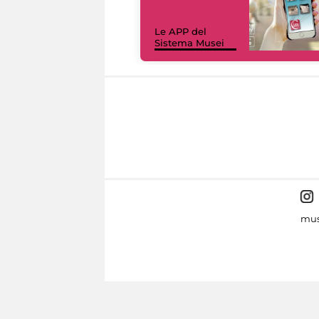
Le APP del
Sistema Musei
mus