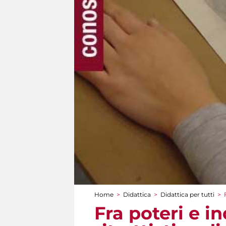
Home
>
Didattica
>
Didattica per tutti
>
Tu sei qui
Fra poteri e i