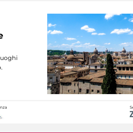
e
 luoghi
.
anza
S