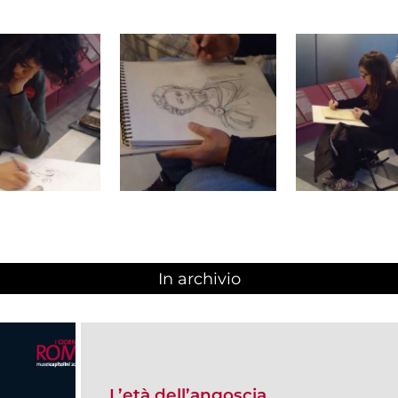
In archivio
L’età dell’angoscia