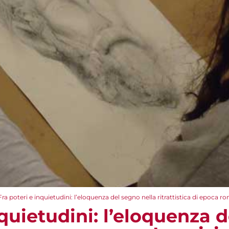
Fra poteri e inquietudini: l’eloquenza del segno nella ritrattistica di epoca ro
nquietudini: l’eloquenza 